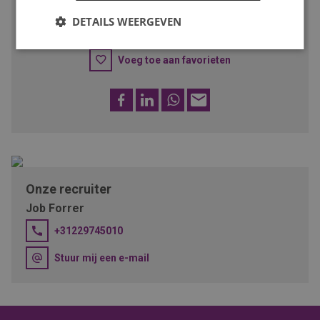
DETAILS WEERGEVEN
SOLLICITEER
Voeg toe aan favorieten
Facebook
LinkedIn
WhatsApp
E-
mail
Onze recruiter
Job Forrer
+31229745010
Stuur mij een e-mail