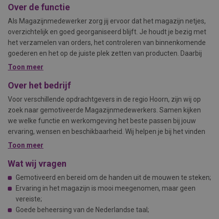
Over de functie
Als Magazijnmedewerker zorg jij ervoor dat het magazijn netjes,
overzichtelijk en goed georganiseerd blijft. Je houdt je bezig met
het verzamelen van orders, het controleren van binnenkomende
goederen en het op de juiste plek zetten van producten. Daarbij
werk je nauwkeurig en zorg je ervoor dat alles veilig en op tijd
Toon meer
wordt verwerkt.
Over het bedrijf
Voor verschillende opdrachtgevers in de regio Hoorn, zijn wij op
zoek naar gemotiveerde Magazijnmedewerkers. Samen kijken
we welke functie en werkomgeving het beste passen bij jouw
ervaring, wensen en beschikbaarheid. Wij helpen je bij het vinden
van een werkplek waar jij goed tot je recht komt: persoonlijk,
Toon meer
professioneel en met aandacht voor wat jij belangrijk vindt.
Wat wij vragen
Gemotiveerd en bereid om de handen uit de mouwen te steken;
Ervaring in het magazijn is mooi meegenomen, maar geen
vereiste;
Goede beheersing van de Nederlandse taal;