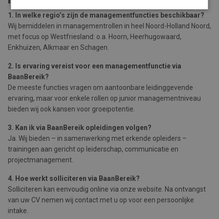
1. In welke regio’s zijn de managementfuncties beschikbaar?
Wij bemiddelen in managementrollen in heel Noord-Holland Noord,
met focus op Westfriesland: o.a. Hoorn, Heerhugowaard,
Enkhuizen, Alkmaar en Schagen.
2. Is ervaring vereist voor een managementfunctie via
BaanBereik?
De meeste functies vragen om aantoonbare leidinggevende
ervaring, maar voor enkele rollen op junior managementniveau
bieden wij ook kansen voor groeipotentie.
3. Kan ik via BaanBereik opleidingen volgen?
Ja. Wij bieden – in samenwerking met erkende opleiders –
trainingen aan gericht op leiderschap, communicatie en
projectmanagement.
4. Hoe werkt solliciteren via BaanBereik?
Solliciteren kan eenvoudig online via onze website. Na ontvangst
van uw CV nemen wij contact met u op voor een persoonlijke
intake.