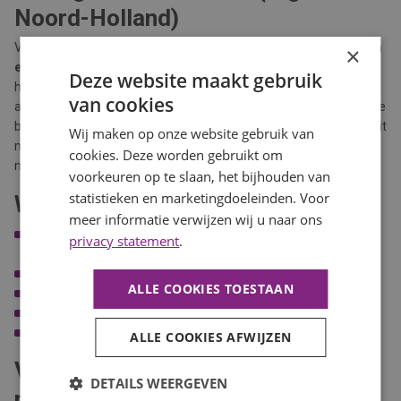
Noord-Holland)
Voor diverse opdrachtgevers zijn wij regelmatig op zoek naar een
×
ervaren managementassistent
. In deze sleutelrol ondersteunt u
Deze website maakt gebruik
het managementteam op organisatorisch, communicatief en
van cookies
administratief vlak. Uw bijdrage draagt direct bij aan een efficiënte
bedrijfsvoering. Heeft u een HBO-werk- en denkniveau en affiniteit
Wij maken op onze website gebruik van
met planning, coördinatie en stakeholdermanagement? Dan
cookies. Deze worden gebruikt om
nodigen wij u uit te reageren.
voorkeuren op te slaan, het bijhouden van
statistieken en marketingdoeleinden. Voor
Waarom kiezen voor BaanBereik?
meer informatie verwijzen wij u naar ons
Sterk regionaal netwerk in Noord-Holland (o.a. Hoorn,
privacy statement
.
Heerhugowaard, Enkhuizen, Alkmaar)
Transparante bemiddeling met oog voor de lange termijn
ALLE COOKIES TOESTAAN
Mogelijkheden tot persoonlijke ontwikkeling en training
Flexibele contractvormen (vast, tijdelijk, detachering)
Persoonlijke begeleiding door ervaren consultants
ALLE COOKIES AFWIJZEN
Veelgestelde vragen over
DETAILS WEERGEVEN
management-vacatures