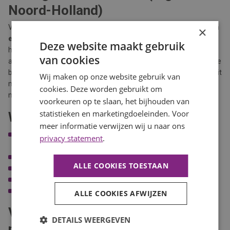
Noord-Holland)
Voor diverse opdrachtgevers zijn wij regelmatig op zoek naar een
×
ervaren managementassistent
. In deze sleutelrol ondersteunt u
Deze website maakt gebruik
het managementteam op organisatorisch, communicatief en
van cookies
administratief vlak. Uw bijdrage draagt direct bij aan een efficiënte
bedrijfsvoering. Heeft u een HBO-werk- en denkniveau en affiniteit
Wij maken op onze website gebruik van
met planning, coördinatie en stakeholdermanagement? Dan
cookies. Deze worden gebruikt om
nodigen wij u uit te reageren.
voorkeuren op te slaan, het bijhouden van
statistieken en marketingdoeleinden. Voor
Waarom kiezen voor BaanBereik?
meer informatie verwijzen wij u naar ons
Sterk regionaal netwerk in Noord-Holland (o.a. Hoorn,
privacy statement
.
Heerhugowaard, Enkhuizen, Alkmaar)
Transparante bemiddeling met oog voor de lange termijn
ALLE COOKIES TOESTAAN
Mogelijkheden tot persoonlijke ontwikkeling en training
Flexibele contractvormen (vast, tijdelijk, detachering)
Persoonlijke begeleiding door ervaren consultants
ALLE COOKIES AFWIJZEN
Veelgestelde vragen over
DETAILS WEERGEVEN
management-vacatures