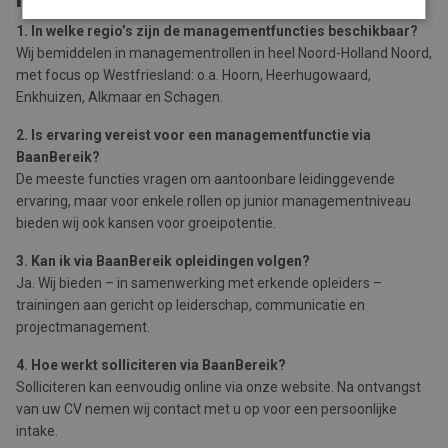
1. In welke regio’s zijn de managementfuncties beschikbaar?
Wij bemiddelen in managementrollen in heel Noord-Holland Noord,
met focus op Westfriesland: o.a. Hoorn, Heerhugowaard,
Enkhuizen, Alkmaar en Schagen.
2. Is ervaring vereist voor een managementfunctie via
BaanBereik?
De meeste functies vragen om aantoonbare leidinggevende
ervaring, maar voor enkele rollen op junior managementniveau
bieden wij ook kansen voor groeipotentie.
3. Kan ik via BaanBereik opleidingen volgen?
Ja. Wij bieden – in samenwerking met erkende opleiders –
trainingen aan gericht op leiderschap, communicatie en
projectmanagement.
4. Hoe werkt solliciteren via BaanBereik?
Solliciteren kan eenvoudig online via onze website. Na ontvangst
van uw CV nemen wij contact met u op voor een persoonlijke
intake.