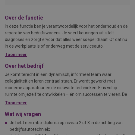
Over de functie
In deze functie ben je verantwoordelijk voor het onderhoud en de
reparatie van bedrijfswagens. Je voert keuringen uit, stelt
diagnoses en zorgt ervoor dat alles weer soepel draait. Of dat nu
in de werkplaats is of onderweg met de serviceauto.
Toon meer
Over het bedrijf
Je komt terecht in een dynamisch, informeel team waar
collegialiteit en leren centraal staan. Er wordt gewerkt met
moderne apparatuur en de nieuwste technieken. Er is volop
ruimte om jezelf te ontwikkelen – én om successen te vieren. De
organisatie is actief in binnen- en buitenland en biedt een stabiele
Toon meer
en professionele werkomgeving met een persoonlijke sfeer.
Wat wij vragen
Je hebt een mbo-diploma op niveau 2 of 3 in de richting van
bedrijfsautotechniek;