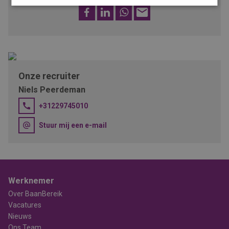
Facebook
LinkedIn
WhatsApp
E-
mail
Onze recruiter
Niels Peerdeman
+31229745010
Stuur mij een e-mail
Werknemer
Over BaanBereik
Vacatures
Nieuws
Ons Team