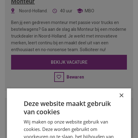
Monteur
Noord-Holland.
40 uur
MBO
Ben jij een gedreven monteur met passie voor trucks en
bestelwagens? Ga aan de slag als Monteur bij een moderne
truckdealer in Noord-Holland. Je werkt met innovatieve
merken, leert continu bij en maakt deel uit van een
enthousiast en no-nonsense team. Solliciteer nu!
BEKIJK VACATURE
Bewaren
×
Deze website maakt gebruik
Vestigingsmanager Groothandel
van cookies
Amsterdam-Noord
32 - 40 uur
VMBO/MBO
Wij maken op onze website gebruik van
cookies. Deze worden gebruikt om
Wil jij leidinggeven aan een vestiging binnen de dynamische
voorkeuren op te slaan, het bijhouden van
bouw- en verfindustrie? Als vestigingsmanager ben je