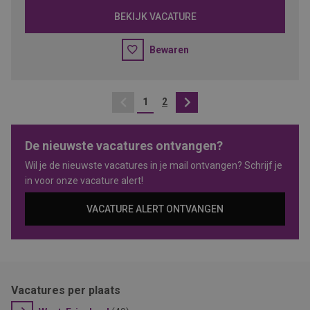
BEKIJK VACATURE
Bewaren
1
2
Vorige
Volgende
De nieuwste vacatures ontvangen?
Wil je de nieuwste vacatures in je mail ontvangen? Schrijf je
in voor onze vacature alert!
VACATURE ALERT ONTVANGEN
Vacatures per plaats