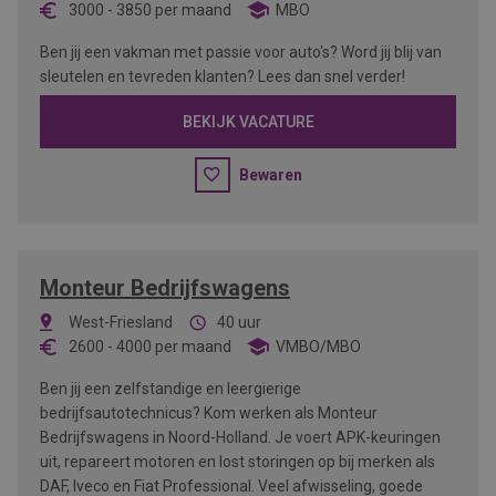
3000
-
3850
per maand
MBO
Ben jij een vakman met passie voor auto's? Word jij blij van
sleutelen en tevreden klanten? Lees dan snel verder!
BEKIJK VACATURE
Bewaren
Monteur Bedrijfswagens
West-Friesland
40 uur
2600
-
4000
per maand
VMBO/MBO
Ben jij een zelfstandige en leergierige
bedrijfsautotechnicus? Kom werken als Monteur
Bedrijfswagens in Noord-Holland. Je voert APK-keuringen
uit, repareert motoren en lost storingen op bij merken als
DAF, Iveco en Fiat Professional. Veel afwisseling, goede