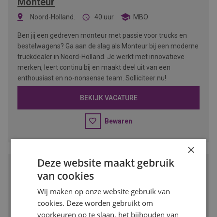
Monteur
Noord-Holland.
40 uur
MBO
Ben jij een gedreven monteur met passie voor trucks en
bestelwagens? Ga aan de slag als Monteur bij een moderne
truckdealer in Noord-Holland. Je werkt met innovatieve
merken, leert continu bij en maakt deel uit van een
enthousiast en no-nonsense team. Solliciteer nu!
BEKIJK VACATURE
Bewaren
×
Deze website maakt gebruik
Vestigingsmanager Groothandel
van cookies
Amsterdam-Noord
32 - 40 uur
VMBO/MBO
Wij maken op onze website gebruik van
cookies. Deze worden gebruikt om
Wil jij leidinggeven aan een vestiging binnen de dynamische
voorkeuren op te slaan, het bijhouden van
bouw- en verfindustrie? Als vestigingsmanager ben je