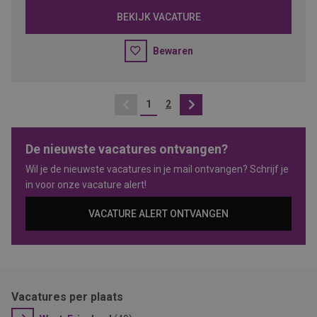
BEKIJK VACATURE
Bewaren
1
2
Vorige
Volgende
De nieuwste vacatures ontvangen?
Wil je de nieuwste vacatures in je mail ontvangen? Schrijf je
in voor onze vacature alert!
VACATURE ALERT ONTVANGEN
Vacatures per plaats