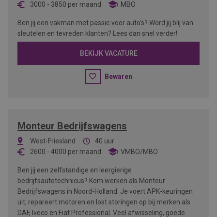
3000
-
3850
per maand
MBO
Ben jij een vakman met passie voor auto's? Word jij blij van
sleutelen en tevreden klanten? Lees dan snel verder!
BEKIJK VACATURE
Bewaren
Monteur Bedrijfswagens
West-Friesland
40 uur
2600
-
4000
per maand
VMBO/MBO
Ben jij een zelfstandige en leergierige
bedrijfsautotechnicus? Kom werken als Monteur
Bedrijfswagens in Noord-Holland. Je voert APK-keuringen
uit, repareert motoren en lost storingen op bij merken als
DAF, Iveco en Fiat Professional. Veel afwisseling, goede