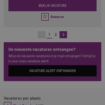
BEKIJK VACATURE
Bewaren
1
2
Vorige
Volgende
De nieuwste vacatures ontvangen?
Wil je de nieuwste vacatures in je mail ontvangen? Schrijf je
in voor onze vacature alert!
VACATURE ALERT ONTVANGEN
Vacatures per plaats