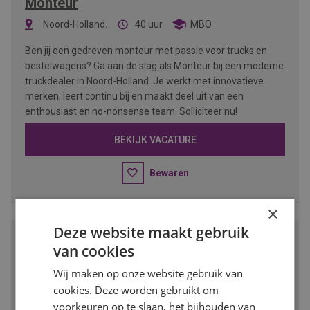
Monteur
Noord-Holland.
40 uur
MBO
Ben jij een gedreven monteur met passie voor trucks en
bestelwagens? Ga aan de slag als Monteur bij een moderne
truckdealer in Noord-Holland. Je werkt met innovatieve
merken, leert continu bij en maakt deel uit van een
enthousiast en no-nonsense team. Solliciteer nu!
BEKIJK VACATURE
Bewaren
×
Deze website maakt gebruik
Vestigingsmanager Groothandel
van cookies
Amsterdam-Noord
32 - 40 uur
VMBO/MBO
Wij maken op onze website gebruik van
cookies. Deze worden gebruikt om
Wil jij leidinggeven aan een vestiging binnen de dynamische
voorkeuren op te slaan, het bijhouden van
bouw- en verfindustrie? Als vestigingsmanager ben je