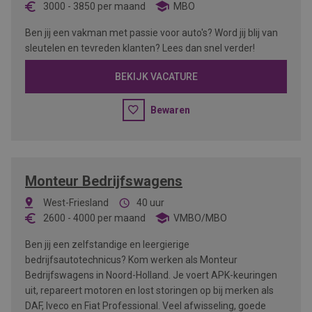
3000
-
3850
per maand
MBO
Ben jij een vakman met passie voor auto's? Word jij blij van
sleutelen en tevreden klanten? Lees dan snel verder!
BEKIJK VACATURE
Bewaren
Monteur Bedrijfswagens
West-Friesland
40 uur
2600
-
4000
per maand
VMBO/MBO
Ben jij een zelfstandige en leergierige
bedrijfsautotechnicus? Kom werken als Monteur
Bedrijfswagens in Noord-Holland. Je voert APK-keuringen
uit, repareert motoren en lost storingen op bij merken als
DAF, Iveco en Fiat Professional. Veel afwisseling, goede