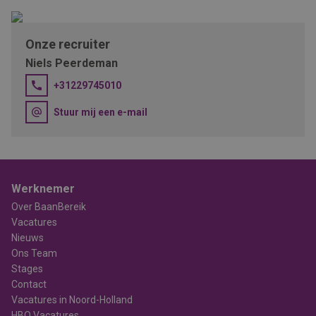
Mogelijkheden voor trainingen en cursussen om je verder te
ontwikkelen;
Werken in een moderne, goed uitgeruste werkplaats;
Onze recruiter
Een stabiele baan met toekomstperspectief binnen een
Niels Peerdeman
groeiend bedrijf.
+31229745010
Stuur mij een e-mail
Werknemer
Over BaanBereik
Vacatures
Nieuws
Ons Team
Stages
Contact
Vacatures in Noord-Holland
HBO Vacatures