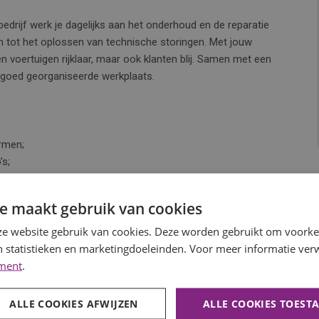
edrijf werk je dagelijks aan het onderhoud en de reparatie
n tot het oplossen van technische storingen. Met jouw
een voertuigen rijklaar, maar ook klanten blij. Samen met een
n goed georganiseerde werkplaats.
rmen;
’s;
ch met jouw uitstekende service;
e maakt gebruik van cookies
et team sterker te maken;
d blijft.
e website gebruik van cookies. Deze worden gebruikt om voorkeu
 statistieken en marketingdoeleinden. Voor meer informatie verw
ement
.
f in West-Friesland waar een nuchtere werksfeer centraal
ALLE COOKIES AFWIJZEN
ALLE COOKIES TOEST
vredenheid, en de werkplaats is uitgerust met moderne