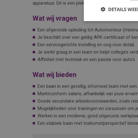
apparatuur. Dit is een plek waar je persoonlijke aan
DETAILS WE
Wat wij vragen
Een afgeronde opleiding tot Automonteur (minimaa
Je beschikt over een geldig APK-certificaat of bent
Een servicegerichte instelling en oog voor detail;
Je werkt graag in een team en helpt collega’s verd
Affiniteit met techniek en een passie voor auto’s.
Wat wij bieden
Een baan in een gezellig, informeel team met een 
Marktconform salaris, afhankelijk van jouw ervari
Goede secundaire arbeidsvoorwaarden, zoals rei
Mogelijkheden voor trainingen en cursussen om je
Werken in een moderne, goed uitgeruste werkplaa
Een stabiele baan met toekomstperspectief binnen