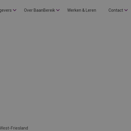
gevers
Over BaanBereik
Werken & Leren
Contact
West-Friesland