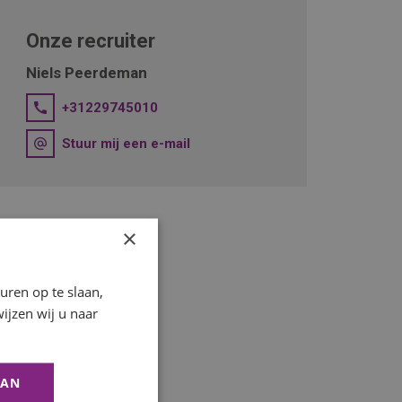
Onze recruiter
Niels Peerdeman
+31229745010
Stuur mij een e-mail
×
ren op te slaan,
ijzen wij u naar
AAN