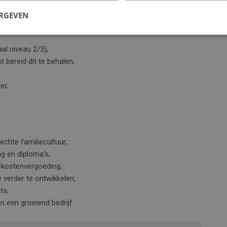
dacht krijgt en waar jouw bijdrage echt wordt gewaardeerd.
ERGEVEN
l niveau 2/3);
 bereid dit te behalen;
er;
echte familiecultuur;
ng en diploma’s;
skostenvergoeding;
 verder te ontwikkelen;
ts;
 een groeiend bedrijf.