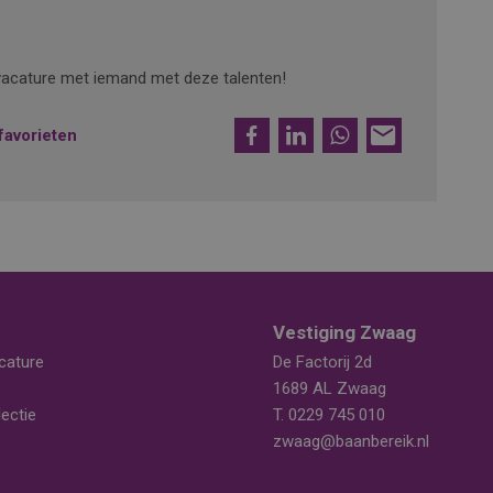
e vacature met iemand met deze talenten!
Facebook
LinkedIn
WhatsApp
E-
favorieten
mail
Vestiging Zwaag
cature
De Factorij 2d
1689 AL Zwaag
ectie
T.
0229 745 010
zwaag@baanbereik.nl