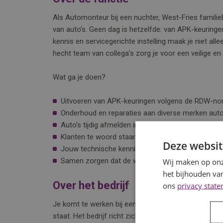
Als Automonteur bij een nuchter, West-Fries familieb
van auto’s. Geen dag is hetzelfde: van APK-keuringe
kennis en servicegerichte instelling maak je niet all
hecht team van collega’s zorg je voor een veilige e
Wat ga je doen?
Uitvoeren van APK-keuringen volgens de RDW-no
Onderhoud en reparaties aan diverse merken auto
Auto’s tijdig afmelden in het systeem;
Klanten te woord staan en zorgen voor een glimla
Deze websit
Jouw technische kennis delen met collega’s om h
Samen zorgen dat de werkplaats netjes en georden
Wij maken op onz
het bijhouden van
Over het bedrijf
ons
privacy stat
Je komt te werken bij een klein, hecht familiebedrij
staat. Het bedrijf richt zich op kwaliteit en klantte