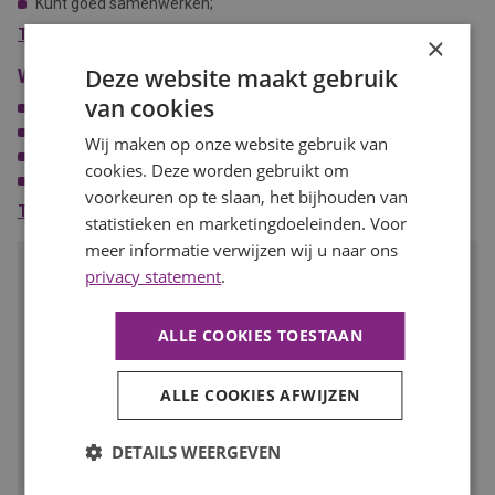
Kunt goed samenwerken;
Beschikt over goede communicatieve vaardigheden;
Toon meer
×
Jij hebt een passie voor groen.
Deze website maakt gebruik
Wat wij bieden
van cookies
Een fulltime functie van 40 uur;
Prachtige afwisselende projecten voor onze opdrachtgevers;
Wij maken op onze website gebruik van
Goede primaire en secundaire arbeidsvoorwaarden;
cookies. Deze worden gebruikt om
Doorgroeimogelijkheden;
voorkeuren op te slaan, het bijhouden van
Uitzicht op een vast dienstverband.
Toon meer
statistieken en marketingdoeleinden. Voor
meer informatie verwijzen wij u naar ons
Spreekt deze baan je aan?
privacy statement
.
Solliciteer dan snel op deze functie of deel de vacature met
iemand met deze talenten!
ALLE COOKIES TOESTAAN
SOLLICITEER
ALLE COOKIES AFWIJZEN
Voeg toe aan favorieten
DETAILS WEERGEVEN
Facebook
LinkedIn
WhatsApp
E-