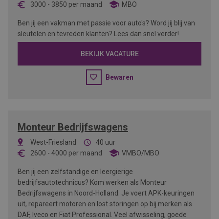
3000
-
3850
per maand
MBO
Ben jij een vakman met passie voor auto's? Word jij blij van
sleutelen en tevreden klanten? Lees dan snel verder!
BEKIJK VACATURE
Bewaren
Monteur Bedrijfswagens
West-Friesland
40 uur
2600
-
4000
per maand
VMBO/MBO
Ben jij een zelfstandige en leergierige
bedrijfsautotechnicus? Kom werken als Monteur
Bedrijfswagens in Noord-Holland. Je voert APK-keuringen
uit, repareert motoren en lost storingen op bij merken als
DAF, Iveco en Fiat Professional. Veel afwisseling, goede