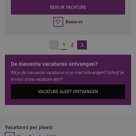
BEKIJK VACATURE
Bewaren
1
2
Vorige
Volgende
De nieuwste vacatures ontvangen?
Wil je de nieuwste vacatures in je mail ontvangen? Schrijf je
in voor onze vacature alert!
VACATURE ALERT ONTVANGEN
Vacatures per plaats