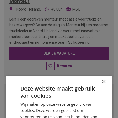
Monteur
Noord-Holland.
40 uur
MBO
Ben jij een gedreven monteur met passie voor trucks en
bestelwagens? Ga aan de slag als Monteur bij een moderne
truckdealer in Noord-Holland. Je werkt met innovatieve
merken, leert continu bij en maakt deel uit van een
enthousiast en no-nonsense team. Solliciteer nu!
BEKIJK VACATURE
Bewaren
×
Deze website maakt gebruik
Vestigingsmanager Groothandel
van cookies
Amsterdam-Noord
32 - 40 uur
VMBO/MBO
Wij maken op onze website gebruik van
cookies. Deze worden gebruikt om
Wil jij leidinggeven aan een vestiging binnen de dynamische
voorkeuren op te slaan, het bijhouden van
bouw- en verfindustrie? Als vestigingsmanager ben je