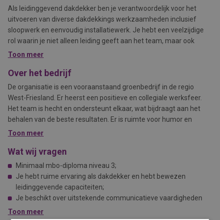
Als leidinggevend dakdekker ben je verantwoordelijk voor het
uitvoeren van diverse dakdekkings werkzaamheden inclusief
sloopwerk en eenvoudig installatiewerk. Je hebt een veelzijdige
rol waarin je niet alleen leiding geeft aan het team, maar ook
zelfstandig werkt aan verschillende projecten. Je bent
Toon meer
klantgericht en dienstverlenend en je gaat geen uitdaging uit de
Over het bedrijf
weg om ervoor te zorgen dat het dakwerk van hoge kwaliteit is en
voldoet aan de wensen van de klant.
De organisatie is een vooraanstaand groenbedrijf in de regio
West-Friesland. Er heerst een positieve en collegiale werksfeer.
Het team is hecht en ondersteunt elkaar, wat bijdraagt aan het
behalen van de beste resultaten. Er is ruimte voor humor en
gezelligheid, maar ook voor serieuze en professionele
Toon meer
samenwerking. Er wordt gestreefd naar een prettige
Wat wij vragen
werkomgeving waarin iedereen zich gewaardeerd en gehoord
voelt.
Minimaal mbo-diploma niveau 3;
Je hebt ruime ervaring als dakdekker en hebt bewezen
leidinggevende capaciteiten;
Je beschikt over uitstekende communicatieve vaardigheden
zowel mondeling als schriftelijk;
Toon meer
Je hebt een scherp oog voor materiaal- en