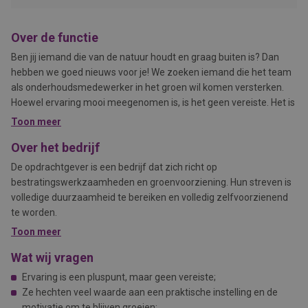
Over de functie
Ben jij iemand die van de natuur houdt en graag buiten is? Dan
hebben we goed nieuws voor je! We zoeken iemand die het team
als onderhoudsmedewerker in het groen wil komen versterken.
Hoewel ervaring mooi meegenomen is, is het geen vereiste. Het is
vooral belangrijk dat je praktisch ingesteld bent en de motivatie
Toon meer
hebt om jezelf verder te ontwikkelen. Samen met het ervaren
Over het bedrijf
team ga je aan de slag om onze groenvoorzieningen goed te
onderhouden.
De opdrachtgever is een bedrijf dat zich richt op
bestratingswerkzaamheden en groenvoorziening. Hun streven is
volledige duurzaamheid te bereiken en volledig zelfvoorzienend
te worden.
Toon meer
Wat wij vragen
Ervaring is een pluspunt, maar geen vereiste;
Ze hechten veel waarde aan een praktische instelling en de
motivatie om te blijven groeien;