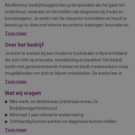
Als Monteur bedrijfswagens ben jij dé specialist als het gaat om
onderhoud, reparatie en het stellen van diagnoses bij trucks en
bestelwagens. Je werkt met de nieuwste technieken en houdt je
kennis up-to-date met interne en externe trainingen. Innovatie en
kwaliteit staan bij ons centraal.
Toon meer
Over het bedrijf
Je komt te werken bij een moderne truckdealer in Noord-Holland.
die zich richt op innovatie, ontwikkeling en kwaliteit. Het bedrijf
werkt met gerenommeerde merken en biedt medewerkers volop
mogelijkheden om zich te blijven ontwikkelen. De werksfeer is
informeel, nuchter en het team is enthousiast en gedreven. Hier
Toon meer
wordt echt gekeken naar wat jij nodig hebt om te groeien en het
Wat wij vragen
beste uit jezelf te halen.
Mbo werk- en denkniveau (minimaal niveau 2e
Bedrijfswagentechnicus)
Minimaal 1 jaar relevante werkervaring
Zelfstandig kunnen werken en diagnoses kunnen stellen
Gemotiveerd, leergierig en bereid om door te groeien
Toon meer
In het bezit van een rijbewijs B