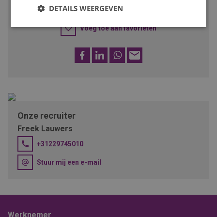
SOLLICITEER
DETAILS WEERGEVEN
Voeg toe aan favorieten
Facebook
LinkedIn
WhatsApp
E-
mail
Onze recruiter
Freek Lauwers
+31229745010
Stuur mij een e-mail
Werknemer