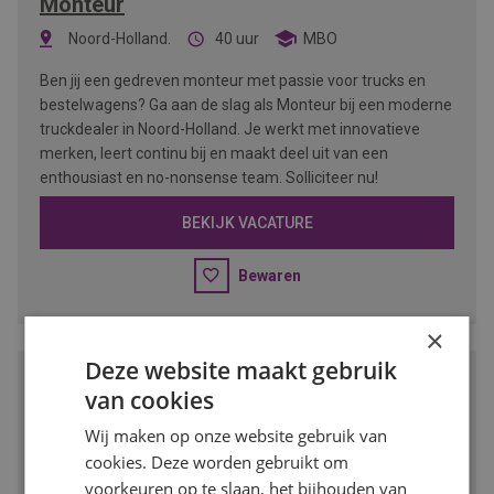
Monteur
Noord-Holland.
40 uur
MBO
Ben jij een gedreven monteur met passie voor trucks en
bestelwagens? Ga aan de slag als Monteur bij een moderne
truckdealer in Noord-Holland. Je werkt met innovatieve
merken, leert continu bij en maakt deel uit van een
enthousiast en no-nonsense team. Solliciteer nu!
BEKIJK VACATURE
Bewaren
×
Deze website maakt gebruik
Vestigingsmanager Groothandel
van cookies
Amsterdam-Noord
32 - 40 uur
VMBO/MBO
Wij maken op onze website gebruik van
cookies. Deze worden gebruikt om
Wil jij leidinggeven aan een vestiging binnen de dynamische
voorkeuren op te slaan, het bijhouden van
bouw- en verfindustrie? Als vestigingsmanager ben je