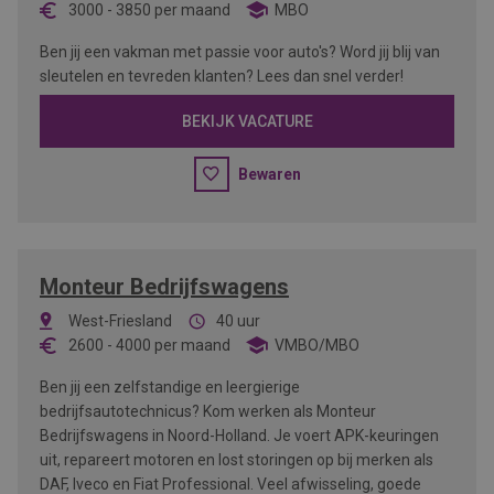
3000
-
3850
per maand
MBO
Ben jij een vakman met passie voor auto's? Word jij blij van
sleutelen en tevreden klanten? Lees dan snel verder!
BEKIJK VACATURE
Bewaren
Monteur Bedrijfswagens
West-Friesland
40 uur
2600
-
4000
per maand
VMBO/MBO
Ben jij een zelfstandige en leergierige
bedrijfsautotechnicus? Kom werken als Monteur
Bedrijfswagens in Noord-Holland. Je voert APK-keuringen
uit, repareert motoren en lost storingen op bij merken als
DAF, Iveco en Fiat Professional. Veel afwisseling, goede