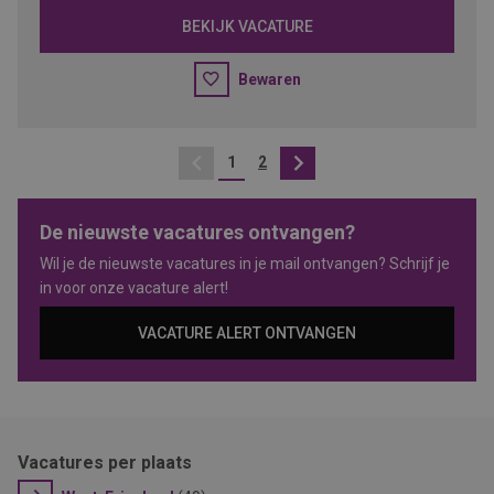
BEKIJK VACATURE
Bewaren
1
2
Vorige
Volgende
De nieuwste vacatures ontvangen?
Wil je de nieuwste vacatures in je mail ontvangen? Schrijf je
in voor onze vacature alert!
VACATURE ALERT ONTVANGEN
Vacatures per plaats