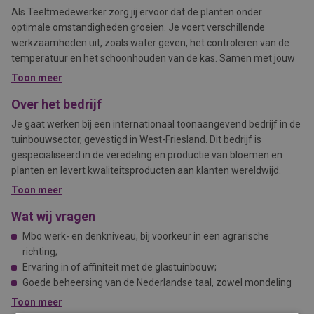
Als Teeltmedewerker zorg jij ervoor dat de planten onder
optimale omstandigheden groeien. Je voert verschillende
werkzaamheden uit, zoals water geven, het controleren van de
temperatuur en het schoonhouden van de kas. Samen met jouw
collega’s werk je aan een gezonde en efficiënte teelt. Heb je nog
Toon meer
geen ervaring? Geen probleem! Alles wordt je stap voor stap
Over het bedrijf
uitgelegd, zolang je leergierig en gemotiveerd bent.
Je gaat werken bij een internationaal toonaangevend bedrijf in de
tuinbouwsector, gevestigd in West-Friesland. Dit bedrijf is
gespecialiseerd in de veredeling en productie van bloemen en
planten en levert kwaliteitsproducten aan klanten wereldwijd.
Binnen deze organisatie heerst een informele en collegiale
Toon meer
werksfeer, waar innovatie en samenwerking centraal staan.
Wat wij vragen
Mbo werk- en denkniveau, bij voorkeur in een agrarische
richting;
Ervaring in of affiniteit met de glastuinbouw;
Goede beheersing van de Nederlandse taal, zowel mondeling
als schriftelijk;
Toon meer
Leergierig, gemotiveerd en een proactieve werkhouding;