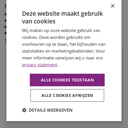
×
Wat wij bieden
Zelfstandig kunnen werken, maar ook een echte teamspeler;
Deze website maakt gebruik
Een heftruckcertificaat is een pre.
Een uitstekend salaris passend bij jouw ervaring en kwaliteiten;
van cookies
Goede secundaire arbeidsvoorwaarden;
Ruimte voor persoonlijke en professionele ontwikkeling;
Wij maken op onze website gebruik van
Een werkomgeving waar jouw inzet en motivatie worden
cookies. Deze worden gebruikt om
gewaardeerd;
Toon meer
voorkeuren op te slaan, het bijhouden van
Werktijden van 07:30 tot 16:00 uur.
statistieken en marketingdoeleinden. Voor
Spreekt deze baan je aan?
meer informatie verwijzen wij u naar ons
privacy statement
.
Solliciteer dan snel op deze functie of deel de vacature met
iemand met deze talenten!
ALLE COOKIES TOESTAAN
SOLLICITEER
ALLE COOKIES AFWIJZEN
Voeg toe aan favorieten
DETAILS WEERGEVEN
Facebook
LinkedIn
WhatsApp
E-
mail