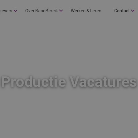
gevers
Over BaanBereik
Werken & Leren
Contact
Productie Vacatures