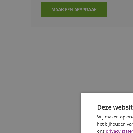
MAAK EEN AFSPRAAK
Deze websit
Wij maken op onz
het bijhouden van
ons
privacy stat