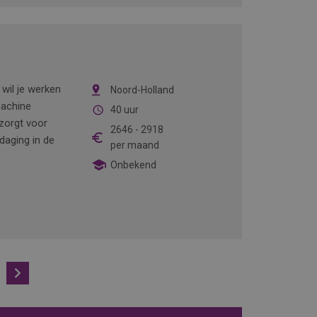
 wil je werken
Noord-Holland
machine
40 uur
zorgt voor
2646
-
2918
daging in de
per maand
Onbekend
Volgende