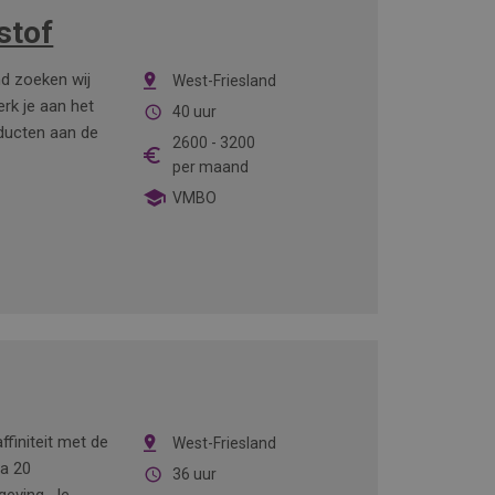
stof
nd zoeken wij
West-Friesland
rk je aan het
40 uur
ducten aan de
2600
-
3200
per maand
VMBO
ffiniteit met de
West-Friesland
ca 20
36 uur