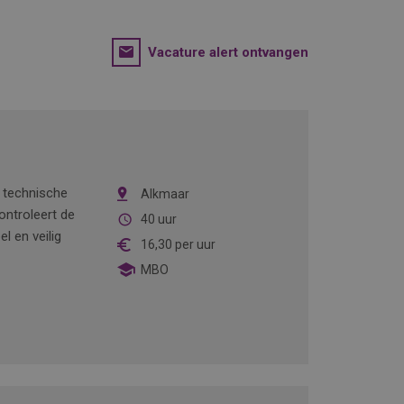
Vacature alert ontvangen
n technische
Alkmaar
ontroleert de
40 uur
l en veilig
16,30
per uur
MBO