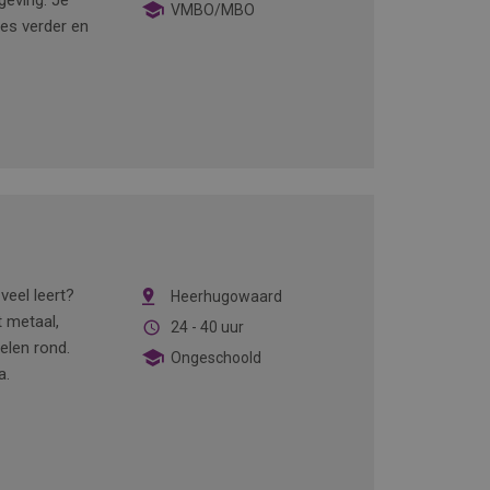
eving. Je
VMBO/MBO
ees verder en
veel leert?
Heerhugowaard
 metaal,
24 - 40 uur
elen rond.
Ongeschoold
a.