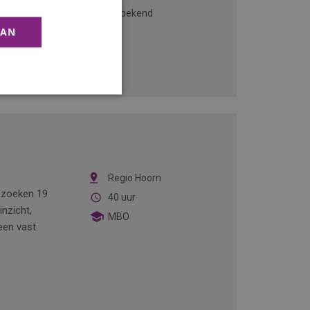
n ruimte voor
Onbekend
AAN
Regio Hoorn
 zoeken 19
40 uur
nzicht,
MBO
een vast