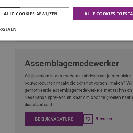
bedrijf in Noord-Holland. Goed team, vaste werktijden e
eigen initiatief.
ALLE COOKIES AFWIJZEN
ALLE COOKIES TOEST
Bewaren
BEKIJK VACATURE
ERGEVEN
Assemblagemedewerker
Wil jij werken in een moderne fabriek waar je modulaire
bouwproducten maakt die echt het verschil maken? Wij
gemotiveerde assemblagemedewerkers met technisch i
Nederlands sprekend en klaar om door te groeien naar 
dienstverband.
Bewaren
BEKIJK VACATURE