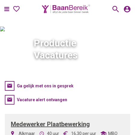
Menu
Productie
Vacatures
Ga gelijk met ons in gesprek
Vacature alert ontvangen
Medewerker Plaatbewerking
Alkmaar
40 uur
16,30
per uur
MBO