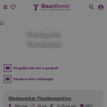
Menu
Productie
Vacatures
Ga gelijk met ons in gesprek
Vacature alert ontvangen
Medewerker Plaatbewerking
Alkmaar
40 uur
16,30
per uur
MBO