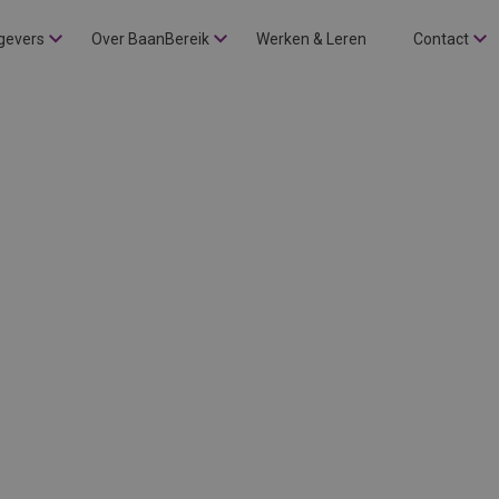
gevers
Over BaanBereik
Werken & Leren
Contact