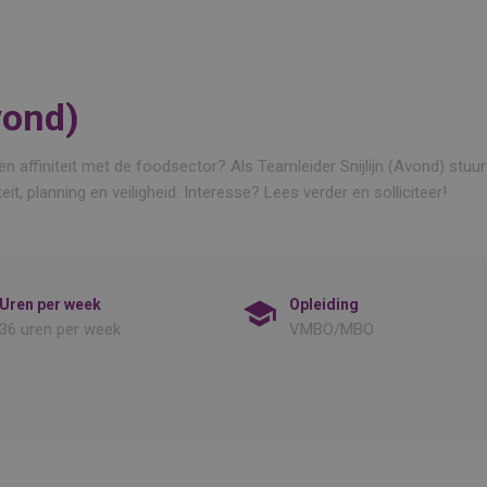
vond)
e en affiniteit met de foodsector? Als Teamleider Snijlijn (Avond) st
, planning en veiligheid. Interesse? Lees verder en solliciteer!
Uren per week
Opleiding
36 uren per week
VMBO/MBO