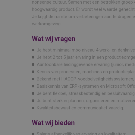
nonsense cultuur. Samen met een betrokken groep co
hoogwaardig product. Er wordt veel waarde gehecht 
Je krijgt de ruimte om verbeteringen aan te dragen en
werkomgeving.
Wat wij vragen
Je hebt minimaal mbo niveau 4 werk- en denknive
Je hebt 2 tot 5 jaar ervaring in een productieomge
Aantoonbare leidinggevende ervaring (junior, medi
Kennis van processen, machines en productieplan
Bekend met HACCP-voedselveiligheidssystemen;
Basiskennis van ERP-systemen en Microsoft Offi
Je bent flexibel, stressbestendig en besluitvaardig
Je bent sterk in plannen, organiseren en motiver
Kwaliteitsbewust en communicatief vaardig.
Wat wij bieden
Salaris afhankelijk van ervaring en kwaliteiten;