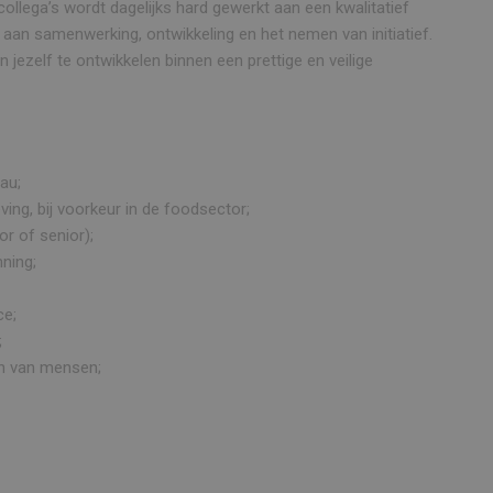
llega’s wordt dagelijks hard gewerkt aan een kwalitatief
aan samenwerking, ontwikkeling en het nemen van initiatief.
 jezelf te ontwikkelen binnen een prettige en veilige
au;
ving, bij voorkeur in de foodsector;
or of senior);
ning;
ce;
;
en van mensen;