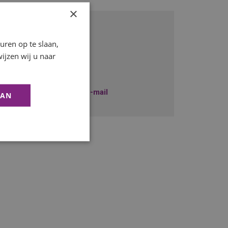
×
Onze recruiter
ren op te slaan,
Job Forrer
ijzen wij u naar
+31229745010
Stuur mij een e-mail
AAN