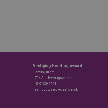
Vestiging Heerhugowaard
Flemingstraat 36
1704 SL Heerhugowaard
T.
072 3031111
heerhugowaard@baanbereik.nl