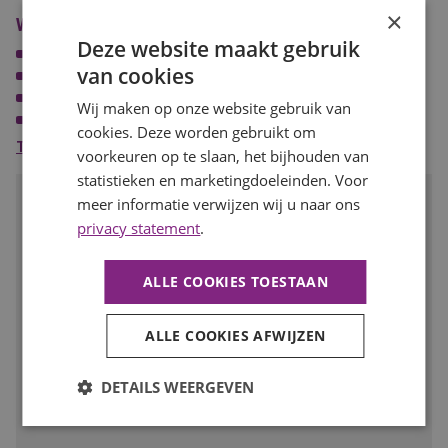
Flexibiliteit om eventueel op andere afdelingen bij te springen.
×
Wat wij bieden
Deze website maakt gebruik
Een fulltime functie met uitzicht op vast dienstverband;
van cookies
Een goed salaris passend bij je ervaring;
Uitstekende secundaire arbeidsvoorwaarden;
Wij maken op onze website gebruik van
Werken in een dynamische productieomgeving met betrokken
cookies. Deze worden gebruikt om
collega’s;
Toon meer
voorkeuren op te slaan, het bijhouden van
Reiskostenvergoeding en ploegentoeslag indien van
statistieken en marketingdoeleinden. Voor
toepassing;
Spreekt deze baan je aan?
meer informatie verwijzen wij u naar ons
Ruimte om mee te denken in procesverbetering en
privacy statement
.
optimalisatie.
Solliciteer dan snel op deze functie of deel de vacature met
iemand met deze talenten!
ALLE COOKIES TOESTAAN
SOLLICITEER
ALLE COOKIES AFWIJZEN
Voeg toe aan favorieten
DETAILS WEERGEVEN
Facebook
LinkedIn
WhatsApp
E-
mail