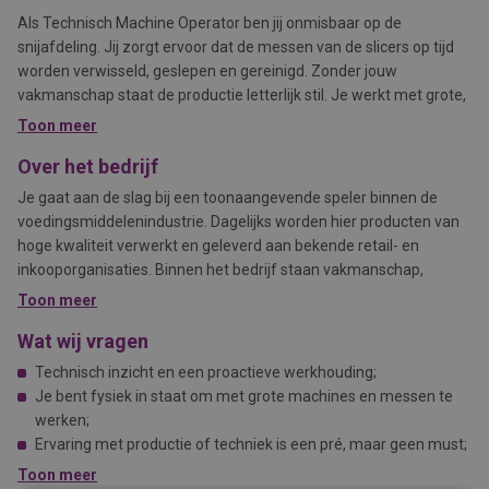
Als Technisch Machine Operator ben jij onmisbaar op de
snijafdeling. Jij zorgt ervoor dat de messen van de slicers op tijd
worden verwisseld, geslepen en gereinigd. Zonder jouw
vakmanschap staat de productie letterlijk stil. Je werkt met grote,
machinale messen, dus technisch inzicht en een goed gevoel voor
Toon meer
veiligheid zijn essentieel. Het is fysiek werk in een
Over het bedrijf
productieomgeving waar kwaliteit en tempo samenkomen.
Je gaat aan de slag bij een toonaangevende speler binnen de
voedingsmiddelenindustrie. Dagelijks worden hier producten van
hoge kwaliteit verwerkt en geleverd aan bekende retail- en
inkooporganisaties. Binnen het bedrijf staan vakmanschap,
resultaatgericht werken en werkplezier centraal. Je komt terecht
Toon meer
in een nuchtere, betrokken werkomgeving waar collega’s
Wat wij vragen
samenwerken, elkaar versterken en continu zoeken naar
verbeteringen in het proces.
Technisch inzicht en een proactieve werkhouding;
Je bent fysiek in staat om met grote machines en messen te
werken;
Ervaring met productie of techniek is een pré, maar geen must;
Je werkt nauwkeurig, zelfstandig en hebt oog voor veiligheid;
Toon meer