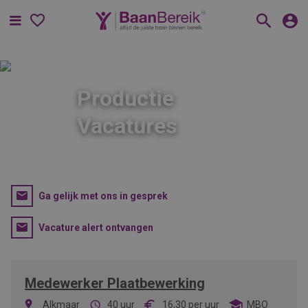
Menu
Productie
Vacatures
Ga gelijk met ons in gesprek
Vacature alert ontvangen
Medewerker Plaatbewerking
Alkmaar
40 uur
16,30
per uur
MBO