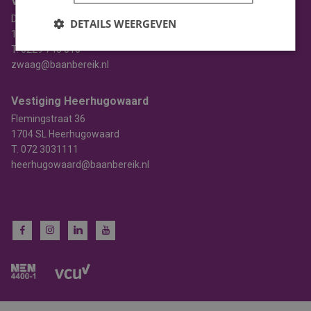
Vestiging Zwaag
De Factorij 2d
DETAILS WEERGEVEN
1689 AL Zwaag
T.
0229 745 010
zwaag@baanbereik.nl
Vestiging Heerhugowaard
Flemingstraat 36
1704 SL Heerhugowaard
T.
072 3031111
heerhugowaard@baanbereik.nl