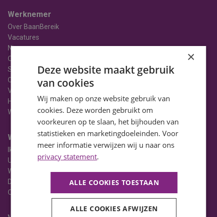
Werknemer
Over BaanBereik
Vacatures
Nieuws
×
Ons Team
Deze website maakt gebruik
Stages
Contact
van cookies
Vacatures in Noord-Holland
Wij maken op onze website gebruik van
HBO Vacatures
cookies. Deze worden gebruikt om
WO Vacatures
voorkeuren op te slaan, het bijhouden van
statistieken en marketingdoeleinden. Voor
Werkgever
meer informatie verwijzen wij u naar ons
Ik heb een vacature
privacy statement
.
Uitzenden
Werving & selectie
Detacheren
ALLE COOKIES TOESTAAN
Opleiden
ALLE COOKIES AFWIJZEN