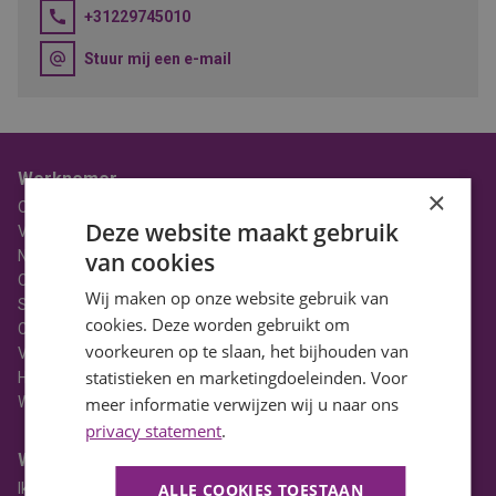
+31229745010
Stuur mij een e-mail
Werknemer
×
Over BaanBereik
Deze website maakt gebruik
Vacatures
Nieuws
van cookies
Ons Team
Wij maken op onze website gebruik van
Stages
cookies. Deze worden gebruikt om
Contact
voorkeuren op te slaan, het bijhouden van
Vacatures in Noord-Holland
statistieken en marketingdoeleinden. Voor
HBO Vacatures
WO Vacatures
meer informatie verwijzen wij u naar ons
privacy statement
.
Werkgever
Ik heb een vacature
ALLE COOKIES TOESTAAN