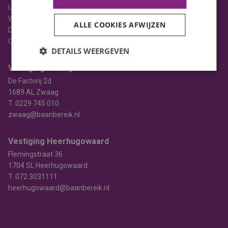
Uitzenden
Werving & selectie
ALLE COOKIES AFWIJZEN
Detacheren
Opleiden
DETAILS WEERGEVEN
Vestiging Zwaag
De Factorij 2d
1689 AL Zwaag
T.
0229 745 010
zwaag@baanbereik.nl
Vestiging Heerhugowaard
Flemingstraat 36
1704 SL Heerhugowaard
T.
072 3031111
heerhugowaard@baanbereik.nl