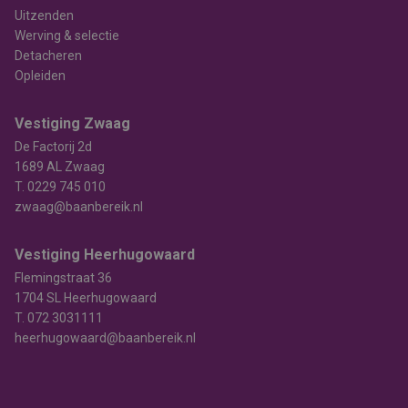
Uitzenden
Werving & selectie
Detacheren
Opleiden
Vestiging Zwaag
De Factorij 2d
1689 AL Zwaag
T.
0229 745 010
zwaag@baanbereik.nl
Vestiging Heerhugowaard
Flemingstraat 36
1704 SL Heerhugowaard
T.
072 3031111
heerhugowaard@baanbereik.nl