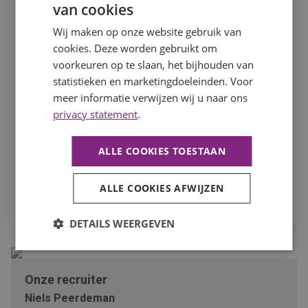
van cookies
Wij maken op onze website gebruik van
In het kader van je sollicitatie en eventuele dienstverband
cookies. Deze worden gebruikt om
verwerken we je persoonsgegevens. Hierbij nemen we de
voorkeuren op te slaan, het bijhouden van
noodzakelijke zorgvuldigheid in acht. Meer hierover kun je
statistieken en marketingdoeleinden. Voor
lezen in ons
privacystatement
. Om je actief naar werk te
kunnen bemiddelen, willen we je toestemming vragen om
meer informatie verwijzen wij u naar ons
deze gegevens te mogen verwerken en aan eventuele
privacy statement
.
derden, waaronder opdrachtgevers, te verstrekken.
ALLE COOKIES TOESTAAN
Ik ga akkoord dat mijn persoonsgegevens worden
verwerkt ten behoeve van mijn sollicitatie.
ALLE COOKIES AFWIJZEN
SOLLICITEER
DETAILS WEERGEVEN
Onze recruiter
Niels Peerdeman