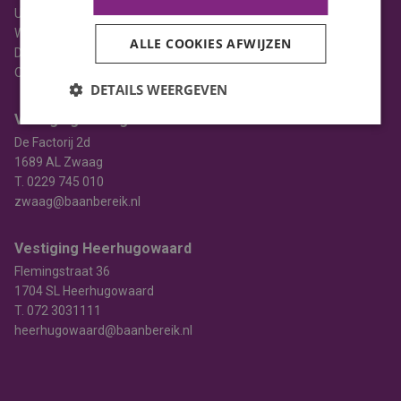
Uitzenden
Werving & selectie
ALLE COOKIES AFWIJZEN
Detacheren
Opleiden
DETAILS WEERGEVEN
Vestiging Zwaag
De Factorij 2d
1689 AL Zwaag
T.
0229 745 010
zwaag@baanbereik.nl
Vestiging Heerhugowaard
Flemingstraat 36
1704 SL Heerhugowaard
T.
072 3031111
heerhugowaard@baanbereik.nl