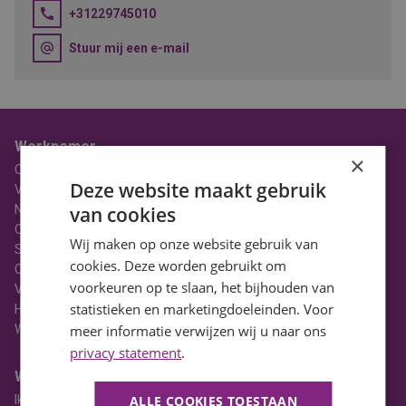
+31229745010
Stuur mij een e-mail
Werknemer
×
Over BaanBereik
Deze website maakt gebruik
Vacatures
Nieuws
van cookies
Ons Team
Wij maken op onze website gebruik van
Stages
cookies. Deze worden gebruikt om
Contact
voorkeuren op te slaan, het bijhouden van
Vacatures in Noord-Holland
statistieken en marketingdoeleinden. Voor
HBO Vacatures
WO Vacatures
meer informatie verwijzen wij u naar ons
privacy statement
.
Werkgever
Ik heb een vacature
ALLE COOKIES TOESTAAN