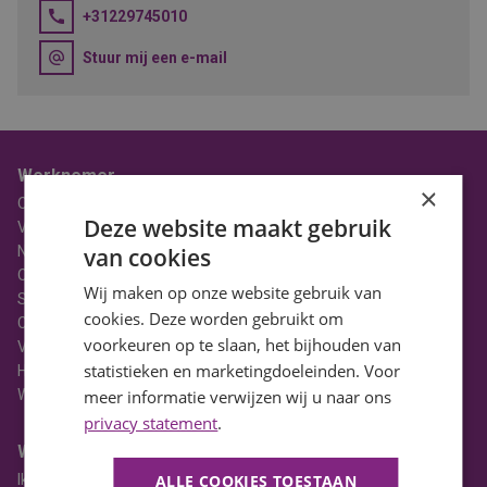
+31229745010
Stuur mij een e-mail
Werknemer
×
Over BaanBereik
Deze website maakt gebruik
Vacatures
Nieuws
van cookies
Ons Team
Wij maken op onze website gebruik van
Stages
cookies. Deze worden gebruikt om
Contact
voorkeuren op te slaan, het bijhouden van
Vacatures in Noord-Holland
statistieken en marketingdoeleinden. Voor
HBO Vacatures
WO Vacatures
meer informatie verwijzen wij u naar ons
privacy statement
.
Werkgever
Ik heb een vacature
ALLE COOKIES TOESTAAN