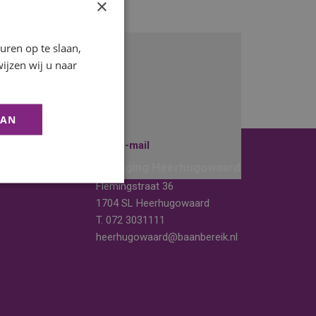
×
ren op te slaan,
Onze recruiter
ijzen wij u naar
Niels Peerdeman
+31229745010
AAN
Stuur mij een e-mail
Vestiging Heerhugowaard
Flemingstraat 36
1704 SL Heerhugowaard
T.
072 3031111
heerhugowaard@baanbereik.nl