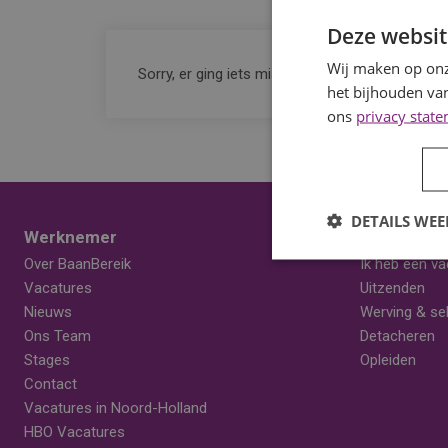
Deze websit
Wij maken op onz
Sorry, er ging iets mis. Probeer het later nog ee
het bijhouden van
ons
privacy stat
DETAILS WE
Werknemer
Werkgever
Over BaanBereik
Ik heb een va
Vacatures
Uitzenden
Nieuws
Werving & sel
Ons Team
Detacheren
Stages
Opleiden
Contact
Vacatures in Noord-Holland
HBO Vacatures