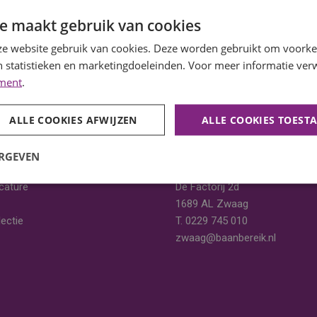
e maakt gebruik van cookies
e website gebruik van cookies. Deze worden gebruikt om voorkeu
ns.
 statistieken en marketingdoeleinden. Voor meer informatie verw
ement
.
ALLE COOKIES AFWIJZEN
ALLE COOKIES TOEST
ERGEVEN
Vestiging Zwaag
cature
De Factorij 2d
1689 AL Zwaag
ectie
T.
0229 745 010
zwaag@baanbereik.nl