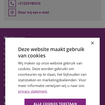
+31229745010
Stuur mij een e-mail
Werknemer
×
Over BaanBereik
Deze website maakt gebruik
Vacatures
Nieuws
van cookies
Ons Team
Wij maken op onze website gebruik van
Stages
cookies. Deze worden gebruikt om
Contact
voorkeuren op te slaan, het bijhouden van
Vacatures in Noord-Holland
statistieken en marketingdoeleinden. Voor
HBO Vacatures
WO Vacatures
meer informatie verwijzen wij u naar ons
privacy statement
.
Werkgever
Ik heb een vacature
ALLE COOKIES TOESTAAN