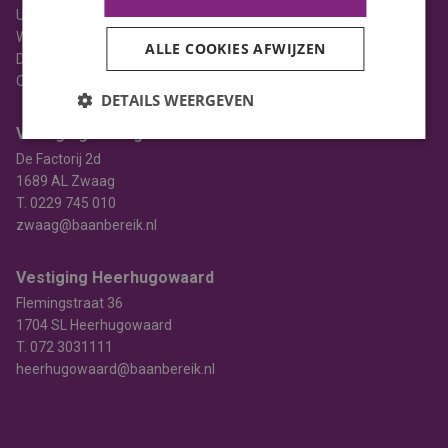
Uitzenden
Werving & selectie
ALLE COOKIES AFWIJZEN
Detacheren
Opleiden
DETAILS WEERGEVEN
Vestiging Zwaag
De Factorij 2d
1689 AL Zwaag
T.
0229 745 010
zwaag@baanbereik.nl
Vestiging Heerhugowaard
Flemingstraat 36
1704 SL Heerhugowaard
T.
072 3031111
heerhugowaard@baanbereik.nl