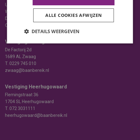
Uitzenden
Werving & selectie
ALLE COOKIES AFWIJZEN
Detacheren
Opleiden
DETAILS WEERGEVEN
Vestiging Zwaag
De Factorij 2d
1689 AL Zwaag
T.
0229 745 010
zwaag@baanbereik.nl
Vestiging Heerhugowaard
Flemingstraat 36
1704 SL Heerhugowaard
T.
072 3031111
heerhugowaard@baanbereik.nl