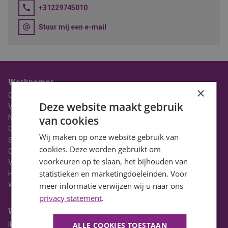
+31229745010
Stuur mij een e-mail
Werknemer
×
Over BaanBereik
Deze website maakt gebruik
Vacatures
Nieuws
van cookies
Ons Team
Wij maken op onze website gebruik van
Stages
cookies. Deze worden gebruikt om
Contact
voorkeuren op te slaan, het bijhouden van
Vacatures in Noord-Holland
statistieken en marketingdoeleinden. Voor
HBO Vacatures
WO Vacatures
meer informatie verwijzen wij u naar ons
privacy statement
.
Werkgever
Ik heb een vacature
ALLE COOKIES TOESTAAN