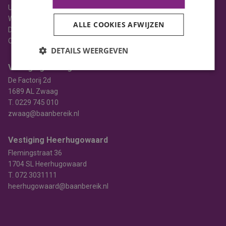
Uitzenden
Werving & selectie
ALLE COOKIES AFWIJZEN
Detacheren
Opleiden
DETAILS WEERGEVEN
Vestiging Zwaag
De Factorij 2d
1689 AL Zwaag
T.
0229 745 010
zwaag@baanbereik.nl
Vestiging Heerhugowaard
Flemingstraat 36
1704 SL Heerhugowaard
T.
072 3031111
heerhugowaard@baanbereik.nl