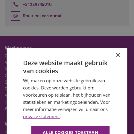
+31229745010
Stuur mij een e-mail
Werknemer
×
Over BaanBereik
Deze website maakt gebruik
Vacatures
Nieuws
van cookies
Ons Team
Wij maken op onze website gebruik van
Stages
cookies. Deze worden gebruikt om
Contact
voorkeuren op te slaan, het bijhouden van
Vacatures in Noord-Holland
statistieken en marketingdoeleinden. Voor
HBO Vacatures
WO Vacatures
meer informatie verwijzen wij u naar ons
privacy statement
.
Werkgever
Ik heb een vacature
ALLE COOKIES TOESTAAN