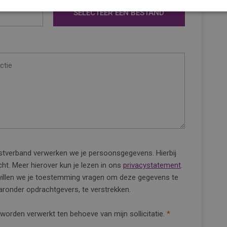
SELECTEER EEN BESTAND
ienstverband verwerken we je persoonsgegevens. Hierbij
ht. Meer hierover kun je lezen in ons
privacystatement
.
 willen we je toestemming vragen om deze gegevens te
ronder opdrachtgevers, te verstrekken.
orden verwerkt ten behoeve van mijn sollicitatie.