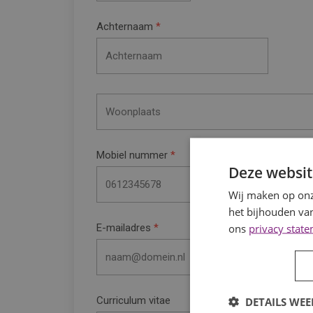
Achternaam
Mobiel nummer
Deze websit
Wij maken op onz
het bijhouden van
ons
privacy stat
E-mailadres
Curriculum vitae
DETAILS WE