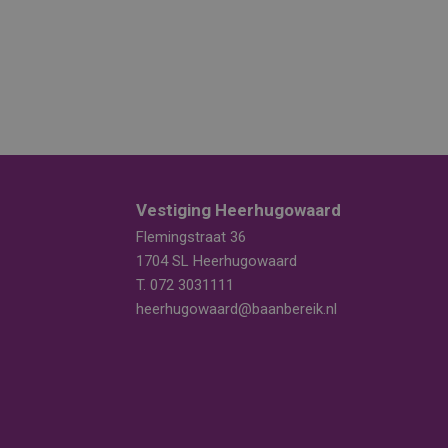
Vestiging Heerhugowaard
Flemingstraat 36
1704 SL Heerhugowaard
T.
072 3031111
heerhugowaard@baanbereik.nl