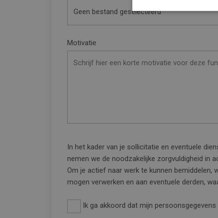
Geen bestand geselecteerd
Motivatie
In het kader van je sollicitatie en eventuele d
nemen we de noodzakelijke zorgvuldigheid in ac
Om je actief naar werk te kunnen bemiddelen,
mogen verwerken en aan eventuele derden, waa
Ik ga akkoord dat mijn persoonsgegevens w