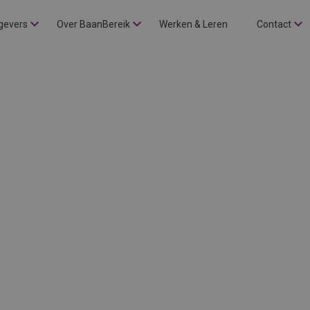
gevers
Over BaanBereik
Werken & Leren
Contact