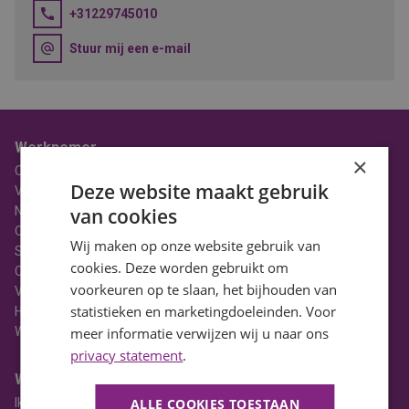
+31229745010
Stuur mij een e-mail
Werknemer
×
Over BaanBereik
Deze website maakt gebruik
Vacatures
Nieuws
van cookies
Ons Team
Wij maken op onze website gebruik van
Stages
cookies. Deze worden gebruikt om
Contact
voorkeuren op te slaan, het bijhouden van
Vacatures in Noord-Holland
statistieken en marketingdoeleinden. Voor
HBO Vacatures
WO Vacatures
meer informatie verwijzen wij u naar ons
privacy statement
.
Werkgever
Ik heb een vacature
ALLE COOKIES TOESTAAN