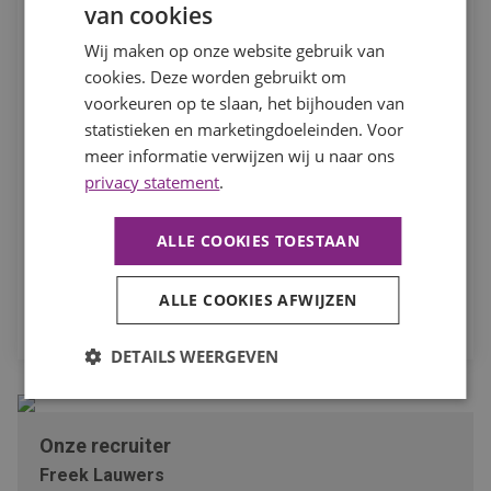
van cookies
Wij maken op onze website gebruik van
In het kader van je sollicitatie en eventuele dienstverband
cookies. Deze worden gebruikt om
verwerken we je persoonsgegevens. Hierbij nemen we de
voorkeuren op te slaan, het bijhouden van
noodzakelijke zorgvuldigheid in acht. Meer hierover kun je
statistieken en marketingdoeleinden. Voor
lezen in ons
privacystatement
. Om je actief naar werk te
kunnen bemiddelen, willen we je toestemming vragen om
meer informatie verwijzen wij u naar ons
deze gegevens te mogen verwerken en aan eventuele
privacy statement
.
derden, waaronder opdrachtgevers, te verstrekken.
ALLE COOKIES TOESTAAN
Ik ga akkoord dat mijn persoonsgegevens worden
verwerkt ten behoeve van mijn sollicitatie.
ALLE COOKIES AFWIJZEN
SOLLICITEER
DETAILS WEERGEVEN
Onze recruiter
Freek Lauwers