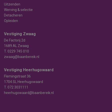
Uitzenden
Werving & selectie
Detacheren
Opleiden
Vestiging Zwaag
De Factorij 2d
1689 AL Zwaag
T.
0229 745 010
zwaag@baanbereik.nl
Vestiging Heerhugowaard
Flemingstraat 36
1704 SL Heerhugowaard
T.
072 3031111
heerhugowaard@baanbereik.nl