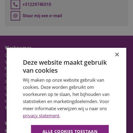
+31229745010
Stuur mij een e-mail
Werknemer
×
Over BaanBereik
Deze website maakt gebruik
Vacatures
Nieuws
van cookies
Ons Team
Wij maken op onze website gebruik van
Stages
cookies. Deze worden gebruikt om
Contact
voorkeuren op te slaan, het bijhouden van
Vacatures in Noord-Holland
statistieken en marketingdoeleinden. Voor
HBO Vacatures
WO Vacatures
meer informatie verwijzen wij u naar ons
privacy statement
.
Werkgever
Ik heb een vacature
ALLE COOKIES TOESTAAN