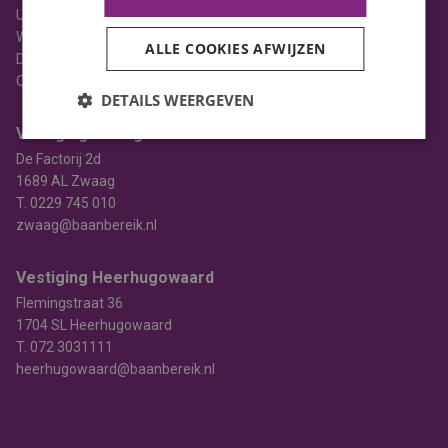
Uitzenden
Werving & selectie
ALLE COOKIES AFWIJZEN
Detacheren
Opleiden
DETAILS WEERGEVEN
Vestiging Zwaag
De Factorij 2d
1689 AL Zwaag
T.
0229 745 010
zwaag@baanbereik.nl
Vestiging Heerhugowaard
Flemingstraat 36
1704 SL Heerhugowaard
T.
072 3031111
heerhugowaard@baanbereik.nl