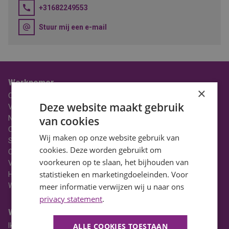
+31682249553
Stuur mij een e-mail
Werknemer
×
Over BaanBereik
Deze website maakt gebruik
Vacatures
Nieuws
van cookies
Ons Team
Wij maken op onze website gebruik van
Stages
cookies. Deze worden gebruikt om
Contact
voorkeuren op te slaan, het bijhouden van
Vacatures in Noord-Holland
statistieken en marketingdoeleinden. Voor
HBO Vacatures
WO Vacatures
meer informatie verwijzen wij u naar ons
privacy statement
.
Werkgever
Ik heb een vacature
ALLE COOKIES TOESTAAN