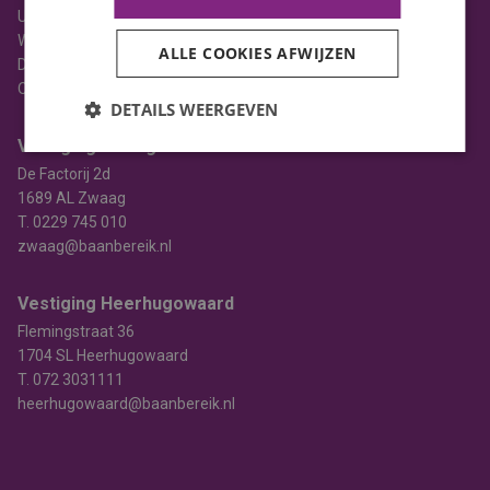
Uitzenden
Werving & selectie
ALLE COOKIES AFWIJZEN
Detacheren
Opleiden
DETAILS WEERGEVEN
Vestiging Zwaag
De Factorij 2d
1689 AL Zwaag
T.
0229 745 010
zwaag@baanbereik.nl
Vestiging Heerhugowaard
Flemingstraat 36
1704 SL Heerhugowaard
T.
072 3031111
heerhugowaard@baanbereik.nl