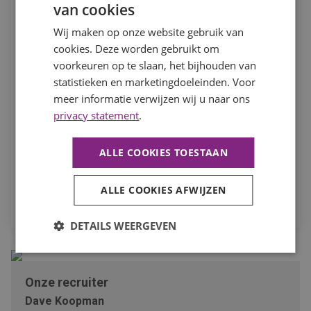
van cookies
Wij maken op onze website gebruik van
In het kader van je sollicitatie en eventuele dienstverband
cookies. Deze worden gebruikt om
verwerken we je persoonsgegevens. Hierbij nemen we de
voorkeuren op te slaan, het bijhouden van
noodzakelijke zorgvuldigheid in acht. Meer hierover kun je
statistieken en marketingdoeleinden. Voor
lezen in ons
privacystatement
. Om je actief naar werk te
kunnen bemiddelen, willen we je toestemming vragen om
meer informatie verwijzen wij u naar ons
deze gegevens te mogen verwerken en aan eventuele
privacy statement
.
derden, waaronder opdrachtgevers, te verstrekken.
ALLE COOKIES TOESTAAN
Ik ga akkoord dat mijn persoonsgegevens worden
verwerkt ten behoeve van mijn sollicitatie.
ALLE COOKIES AFWIJZEN
SOLLICITEER
DETAILS WEERGEVEN
Onze recruiter
Dave Koopman