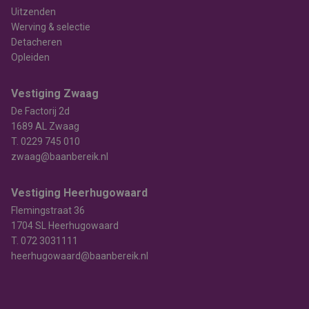
Uitzenden
Werving & selectie
Detacheren
Opleiden
Vestiging Zwaag
De Factorij 2d
1689 AL Zwaag
T.
0229 745 010
zwaag@baanbereik.nl
Vestiging Heerhugowaard
Flemingstraat 36
1704 SL Heerhugowaard
T.
072 3031111
heerhugowaard@baanbereik.nl