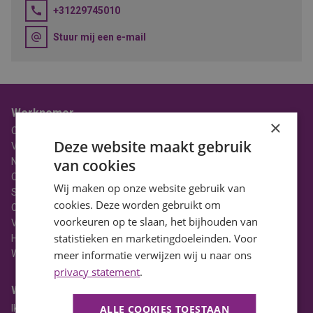
+31229745010
Stuur mij een e-mail
Werknemer
×
Over BaanBereik
Deze website maakt gebruik
Vacatures
Nieuws
van cookies
Ons Team
Wij maken op onze website gebruik van
Stages
cookies. Deze worden gebruikt om
Contact
voorkeuren op te slaan, het bijhouden van
Vacatures in Noord-Holland
statistieken en marketingdoeleinden. Voor
HBO Vacatures
WO Vacatures
meer informatie verwijzen wij u naar ons
privacy statement
.
Werkgever
Ik heb een vacature
ALLE COOKIES TOESTAAN