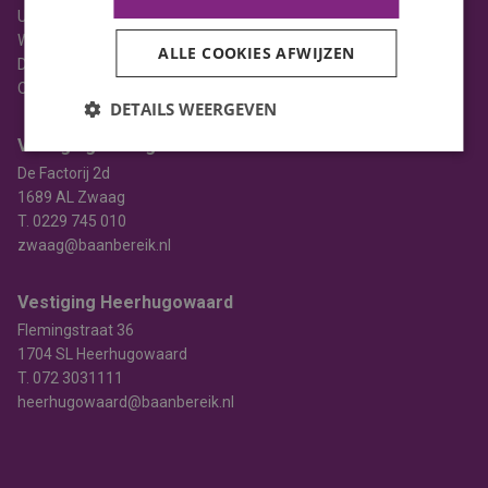
Uitzenden
Werving & selectie
ALLE COOKIES AFWIJZEN
Detacheren
Opleiden
DETAILS WEERGEVEN
Vestiging Zwaag
De Factorij 2d
1689 AL Zwaag
T.
0229 745 010
zwaag@baanbereik.nl
Vestiging Heerhugowaard
Flemingstraat 36
1704 SL Heerhugowaard
T.
072 3031111
heerhugowaard@baanbereik.nl