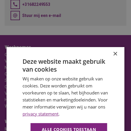
+31682249553
Stuur mij een e-mail
Werknemer
×
Over BaanBereik
Deze website maakt gebruik
Vacatures
Nieuws
van cookies
Ons Team
Wij maken op onze website gebruik van
Stages
cookies. Deze worden gebruikt om
Contact
voorkeuren op te slaan, het bijhouden van
Vacatures in Noord-Holland
statistieken en marketingdoeleinden. Voor
HBO Vacatures
WO Vacatures
meer informatie verwijzen wij u naar ons
privacy statement
.
Werkgever
Ik heb een vacature
ALLE COOKIES TOESTAAN