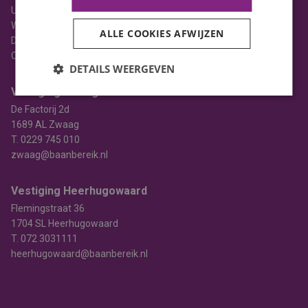
Uitzenden
Werving & selectie
ALLE COOKIES AFWIJZEN
Detacheren
Opleiden
DETAILS WEERGEVEN
Vestiging Zwaag
De Factorij 2d
1689 AL Zwaag
T.
0229 745 010
zwaag@baanbereik.nl
Vestiging Heerhugowaard
Flemingstraat 36
1704 SL Heerhugowaard
T.
072 3031111
heerhugowaard@baanbereik.nl