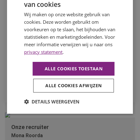
van cookies
Wij maken op onze website gebruik van
In het kader van je sollicitatie en eventuele dienstverband
cookies. Deze worden gebruikt om
verwerken we je persoonsgegevens. Hierbij nemen we de
voorkeuren op te slaan, het bijhouden van
noodzakelijke zorgvuldigheid in acht. Meer hierover kun je
statistieken en marketingdoeleinden. Voor
lezen in ons
privacystatement
. Om je actief naar werk te
kunnen bemiddelen, willen we je toestemming vragen om
meer informatie verwijzen wij u naar ons
deze gegevens te mogen verwerken en aan eventuele
privacy statement
.
derden, waaronder opdrachtgevers, te verstrekken.
ALLE COOKIES TOESTAAN
Ik ga akkoord dat mijn persoonsgegevens worden
verwerkt ten behoeve van mijn sollicitatie.
ALLE COOKIES AFWIJZEN
SOLLICITEER
DETAILS WEERGEVEN
Onze recruiter
Mona Roorda