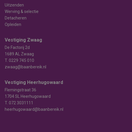
Uitzenden
Werving & selectie
Detacheren
Opleiden
Vestiging Zwaag
De Factorij 2d
1689 AL Zwaag
T.
0229 745 010
zwaag@baanbereik.nl
Vestiging Heerhugowaard
Flemingstraat 36
1704 SL Heerhugowaard
T.
072 3031111
heerhugowaard@baanbereik.nl