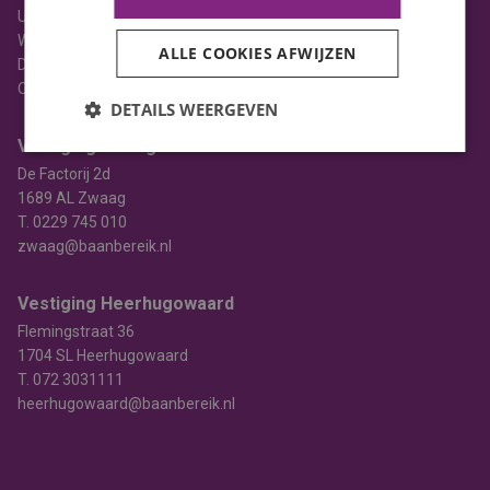
Uitzenden
Werving & selectie
ALLE COOKIES AFWIJZEN
Detacheren
Opleiden
DETAILS WEERGEVEN
Vestiging Zwaag
De Factorij 2d
1689 AL Zwaag
T.
0229 745 010
zwaag@baanbereik.nl
Vestiging Heerhugowaard
Flemingstraat 36
1704 SL Heerhugowaard
T.
072 3031111
heerhugowaard@baanbereik.nl