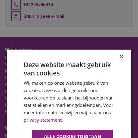
+31229745010
Stuur mij een e-mail
Werknemer
×
Over BaanBereik
Deze website maakt gebruik
Vacatures
Nieuws
van cookies
Ons Team
Wij maken op onze website gebruik van
Stages
cookies. Deze worden gebruikt om
Contact
voorkeuren op te slaan, het bijhouden van
Vacatures in Noord-Holland
statistieken en marketingdoeleinden. Voor
HBO Vacatures
WO Vacatures
meer informatie verwijzen wij u naar ons
privacy statement
.
Werkgever
Ik heb een vacature
ALLE COOKIES TOESTAAN