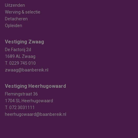
Uitzenden
Werving & selectie
Detacheren
Opleiden
Vestiging Zwaag
De Factorij 2d
1689 AL Zwaag
T.
0229 745 010
zwaag@baanbereik.nl
Vestiging Heerhugowaard
Flemingstraat 36
1704 SL Heerhugowaard
T.
072 3031111
heerhugowaard@baanbereik.nl