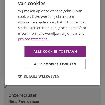
van cookies
Wij maken op onze website gebruik van
In het kader van je sollicitatie en eventuele dienstverband
cookies. Deze worden gebruikt om
verwerken we je persoonsgegevens. Hierbij nemen we de
voorkeuren op te slaan, het bijhouden van
noodzakelijke zorgvuldigheid in acht. Meer hierover kun je
statistieken en marketingdoeleinden. Voor
lezen in ons
privacystatement
. Om je actief naar werk te
kunnen bemiddelen, willen we je toestemming vragen om
meer informatie verwijzen wij u naar ons
deze gegevens te mogen verwerken en aan eventuele
privacy statement
.
derden, waaronder opdrachtgevers, te verstrekken.
ALLE COOKIES TOESTAAN
Ik ga akkoord dat mijn persoonsgegevens worden
verwerkt ten behoeve van mijn sollicitatie.
ALLE COOKIES AFWIJZEN
SOLLICITEER
DETAILS WEERGEVEN
Onze recruiter
Niels Peerdeman