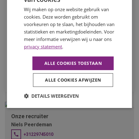
In het kader van je sollicitatie en eventuele dienstverband
Wij maken op onze website gebruik van
verwerken we je persoonsgegevens. Hierbij nemen we de
cookies. Deze worden gebruikt om
noodzakelijke zorgvuldigheid in acht. Meer hierover kun je
voorkeuren op te slaan, het bijhouden van
lezen in ons
privacystatement
. Om je actief naar werk te
statistieken en marketingdoeleinden. Voor
kunnen bemiddelen, willen we je toestemming vragen om
meer informatie verwijzen wij u naar ons
deze gegevens te mogen verwerken en aan eventuele
privacy statement
.
derden, waaronder opdrachtgevers, te verstrekken.
Ik ga akkoord dat mijn persoonsgegevens worden
ALLE COOKIES TOESTAAN
verwerkt ten behoeve van mijn sollicitatie.
SOLLICITEER
ALLE COOKIES AFWIJZEN
DETAILS WEERGEVEN
Onze recruiter
Niels Peerdeman
+31229745010