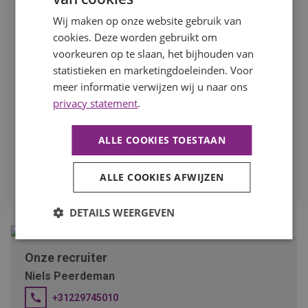
In het kader van je sollicitatie en eventuele dienstverband
Wij maken op onze website gebruik van
verwerken we je persoonsgegevens. Hierbij nemen we de
cookies. Deze worden gebruikt om
noodzakelijke zorgvuldigheid in acht. Meer hierover kun je
voorkeuren op te slaan, het bijhouden van
lezen in ons
privacystatement
. Om je actief naar werk te
statistieken en marketingdoeleinden. Voor
kunnen bemiddelen, willen we je toestemming vragen om
meer informatie verwijzen wij u naar ons
deze gegevens te mogen verwerken en aan eventuele
privacy statement
.
derden, waaronder opdrachtgevers, te verstrekken.
Ik ga akkoord dat mijn persoonsgegevens worden
ALLE COOKIES TOESTAAN
verwerkt ten behoeve van mijn sollicitatie.
SOLLICITEER
ALLE COOKIES AFWIJZEN
DETAILS WEERGEVEN
Onze recruiter
Niels Peerdeman
+31229745010