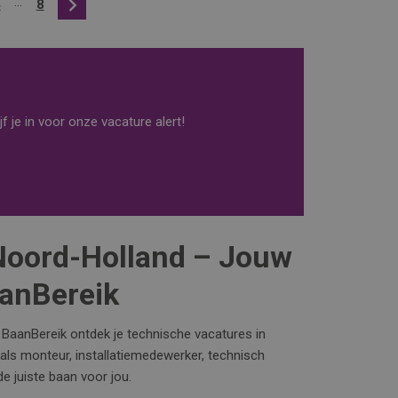
...
4
8
Volgende
f je in voor onze vacature alert!
Noord-Holland – Jouw
aanBereik
a BaanBereik ontdek je technische vacatures in
 als monteur, installatiemedewerker, technisch
e juiste baan voor jou.