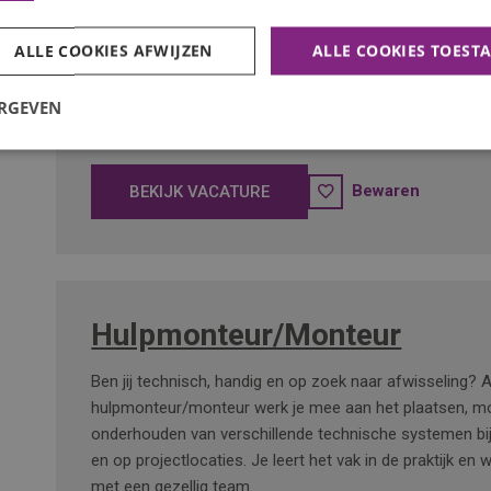
Werk je graag met je handen, ben je klantgericht en wil 
ALLE COOKIES AFWIJZEN
ALLE COOKIES TOEST
producten bezorgen en monteren? Voor een groeiende 
zoeken we een Bezorger/Montagemedewerker voor 16-
ERGEVEN
week. Je werkt samen met een ervaren monteur en krijg
om te leren. Solliciteer direct!
Bewaren
BEKIJK VACATURE
Hulpmonteur/Monteur
Ben jij technisch, handig en op zoek naar afwisseling? A
hulpmonteur/monteur werk je mee aan het plaatsen, m
onderhouden van verschillende technische systemen bij 
en op projectlocaties. Je leert het vak in de praktijk en
met een gezellig team.