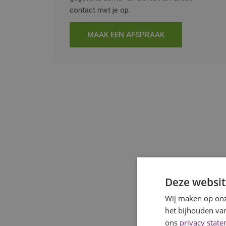
contact met je op.
MAAK EEN AFSPRAAK
Deze websit
Wij maken op onz
het bijhouden van
ons
privacy stat