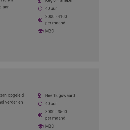
 Werk in
Regio Franeker
e aan
40 uur
3000
-
4100
per maand
MBO
ern opgeleid
Heerhugowaard
el verder en
40 uur
3000
-
3500
per maand
MBO