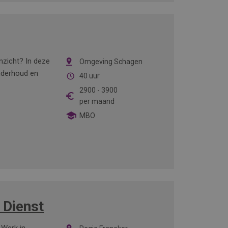
inzicht? In deze
Omgeving Schagen
onderhoud en
40 uur
2900
-
3900
per maand
MBO
 Dienst