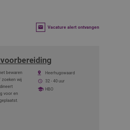
Vacature alert ontvangen
kvoorbereiding
 het bewaren
Heerhugowaard
f zoeken wij
32 - 40 uur
dineert
HBO
ig voor en
geplaatst.