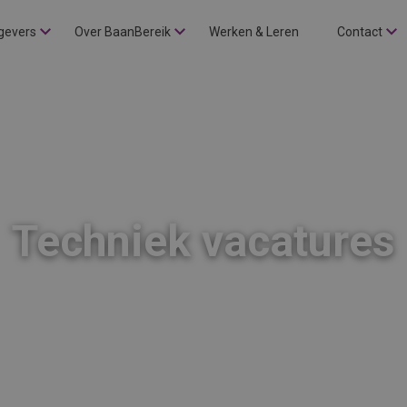
gevers
Over BaanBereik
Werken & Leren
Contact
Techniek vacatures