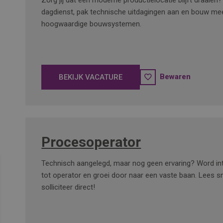
Zorg jij dat een moderne productielocatie blijft draaien?
dagdienst, pak technische uitdagingen aan en bouw me
hoogwaardige bouwsystemen.
Bewaren
BEKIJK VACATURE
Procesoperator
Technisch aangelegd, maar nog geen ervaring? Word int
tot operator en groei door naar een vaste baan. Lees sn
solliciteer direct!