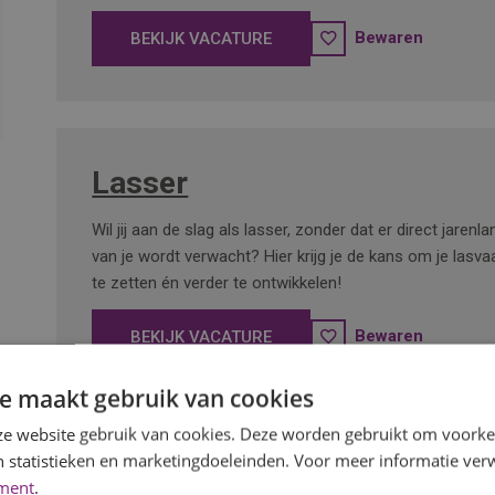
Bewaren
BEKIJK VACATURE
Lasser
Wil jij aan de slag als lasser, zonder dat er direct jarenl
van je wordt verwacht? Hier krijg je de kans om je lasva
te zetten én verder te ontwikkelen!
Bewaren
BEKIJK VACATURE
e maakt gebruik van cookies
e website gebruik van cookies. Deze worden gebruikt om voorkeu
 statistieken en marketingdoeleinden. Voor meer informatie verw
Bezorger/Montagemedewerk
ement
.