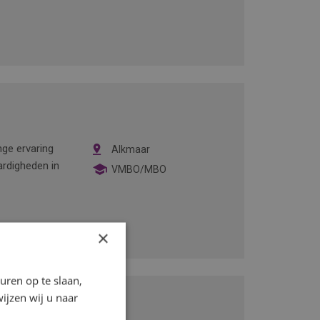
ange ervaring
Alkmaar
ardigheden in
VMBO/MBO
×
ren op te slaan,
ijzen wij u naar
er gezocht