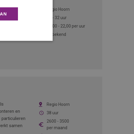
je mooie
Regio Hoorn
AAN
organisatie
16 - 32 uur
32 uur per
15,00
-
22,00
per uur
t volop ruimte
Onbekend
ls
Regio Hoorn
onteren en
38 uur
particulieren
2600
-
3500
 werkt samen
per maand