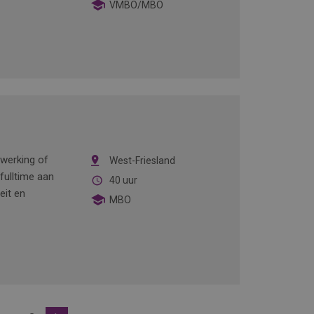
VMBO/MBO
ewerking of
West-Friesland
fulltime aan
40 uur
eit en
MBO