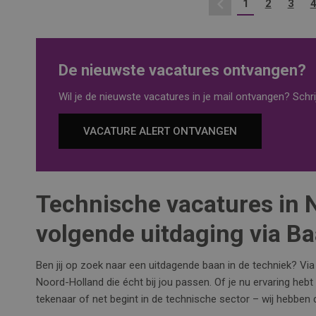
1
2
3
Vorige
De nieuwste vacatures ontvangen?
Wil je de nieuwste vacatures in je mail ontvangen? Schrij
VACATURE ALERT ONTVANGEN
Technische vacatures in 
volgende uitdaging via B
Ben jij op zoek naar een uitdagende baan in de techniek? Vi
Noord-Holland die écht bij jou passen. Of je nu ervaring hebt
tekenaar of net begint in de technische sector – wij hebben d