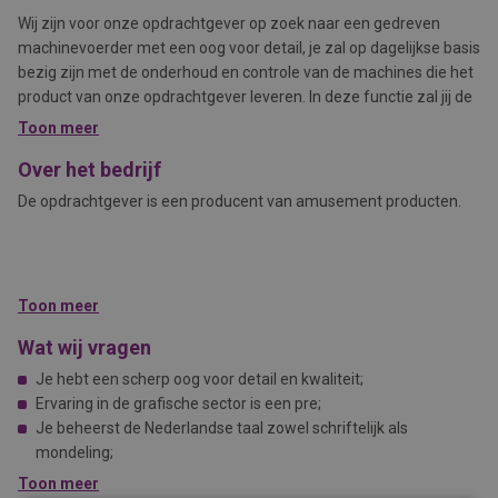
Wij zijn voor onze opdrachtgever op zoek naar een gedreven
machinevoerder met een oog voor detail, je zal op dagelijkse basis
bezig zijn met de onderhoud en controle van de machines die het
product van onze opdrachtgever leveren. In deze functie zal jij de
volgende taken uitvoeren:
Toon meer
Over het bedrijf
De opdrachtgever is een producent van amusement producten.
Toon meer
Wat wij vragen
Je hebt een scherp oog voor detail en kwaliteit;
Ervaring in de grafische sector is een pre;
Je beheerst de Nederlandse taal zowel schriftelijk als
mondeling;
Je bent een echte doorzetter en je wil graag veel over het vak
Toon meer