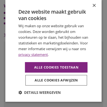
leren;
×
Wat wij bieden
Je kan goed samenwerken in teamverband.
Deze website maakt gebruik
Een marktconform salaris;
van cookies
Ruimte om jezelf te ontwikkelen;
Een informele werksfeer met fantastische collega's.
Wij maken op onze website gebruik van
cookies. Deze worden gebruikt om
Toon meer
voorkeuren op te slaan, het bijhouden van
statistieken en marketingdoeleinden. Voor
Spreekt deze baan je aan?
meer informatie verwijzen wij u naar ons
privacy statement
.
Solliciteer dan snel op deze functie of deel de vacature met
iemand met deze talenten!
ALLE COOKIES TOESTAAN
SOLLICITEER
ALLE COOKIES AFWIJZEN
Voeg toe aan favorieten
DETAILS WEERGEVEN
Facebook
LinkedIn
WhatsApp
E-
mail