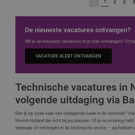
1
2
3
Vorige
De nieuwste vacatures ontvangen?
Wil je de nieuwste vacatures in je mail ontvangen? Schrij
VACATURE ALERT ONTVANGEN
Technische vacatures in 
volgende uitdaging via B
Ben jij op zoek naar een uitdagende baan in de techniek? Vi
Noord-Holland die écht bij jou passen. Of je nu ervaring hebt
tekenaar of net begint in de technische sector – wij hebben d