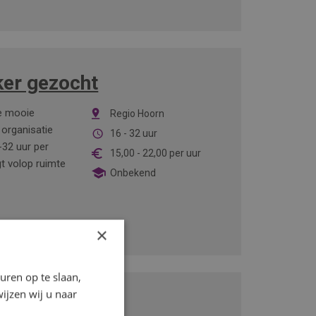
er gezocht
je mooie
Regio Hoorn
organisatie
16 - 32 uur
32 uur per
15,00
-
22,00
per uur
t volop ruimte
Onbekend
×
ren op te slaan,
ijzen wij u naar