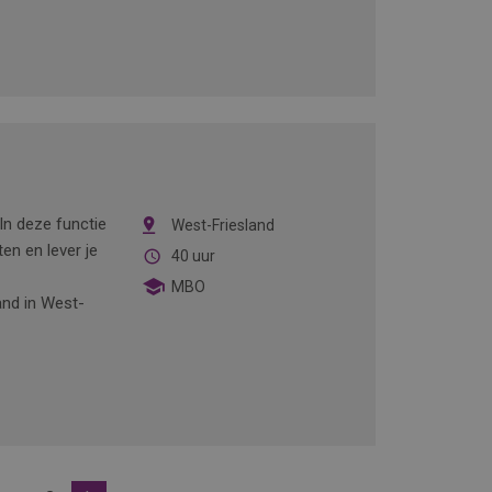
In deze functie
West-Friesland
n en lever je
40 uur
MBO
and in West-