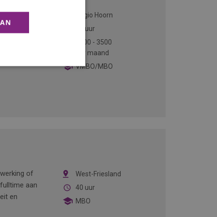
ls
Regio Hoorn
AAN
onteren en
38 uur
particulieren
2600
-
3500
 werkt samen
per maand
VMBO/MBO
ewerking of
West-Friesland
fulltime aan
40 uur
eit en
MBO