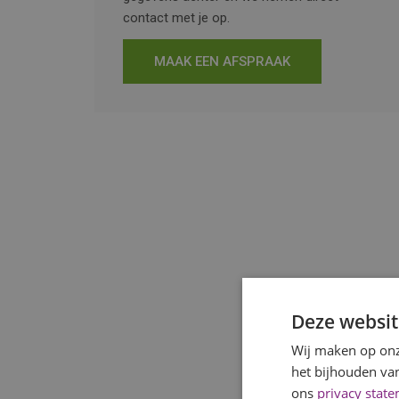
contact met je op.
MAAK EEN AFSPRAAK
Deze websit
Wij maken op onz
het bijhouden van
ons
privacy stat