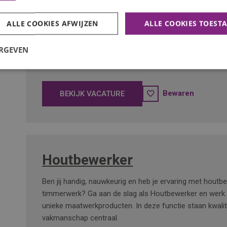
Ben jij technisch, handig en op zoek naar afwisseling? A
ALLE COOKIES AFWIJZEN
ALLE COOKIES TOEST
hulpmonteur/monteur werk je mee aan het plaatsen, m
onderhouden van verschillende technische systemen bij 
ERGEVEN
en op projectlocaties. Je leert het vak in de praktijk en
met een gezellig team.
Bewaren
BEKIJK VACATURE
Houtbewerker
Ben jij handig, nauwkeurig en heb je ervaring met houtb
timmerwerk? Ga aan de slag als Houtbewerker en werk 
unieke maatwerkproducten. In deze functie staan kwalit
vakmanschap centraal.