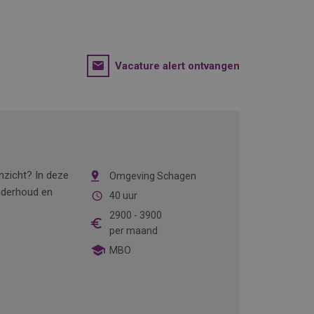
Vacature alert ontvangen
inzicht? In deze
Omgeving Schagen
onderhoud en
40 uur
2900
-
3900
per maand
MBO