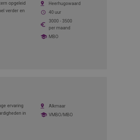
ern opgeleid
Heerhugowaard
el verder en
40 uur
3000
-
3500
per maand
MBO
ange ervaring
Alkmaar
ardigheden in
VMBO/MBO