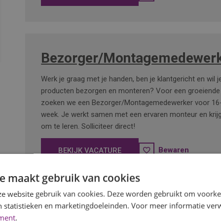
Bezorger/Montagemedewerk
Werk je graag met je handen, ben je klantgericht en wil 
producten bezorgen en monteren? Voor een groeiende 
zoeken we een Bezorger/Montagemedewerker voor 16-
week. Je werkt samen met een ervaren monteur en krijg
om te leren. Solliciteer direct!
Bewaren
BEKIJK VACATURE
e maakt gebruik van cookies
e website gebruik van cookies. Deze worden gebruikt om voorkeu
 statistieken en marketingdoeleinden. Voor meer informatie verw
Hulpmonteur/Monteur
ement
.