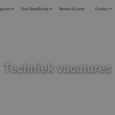
gevers
Over BaanBereik
Werken & Leren
Contact
Techniek vacatures