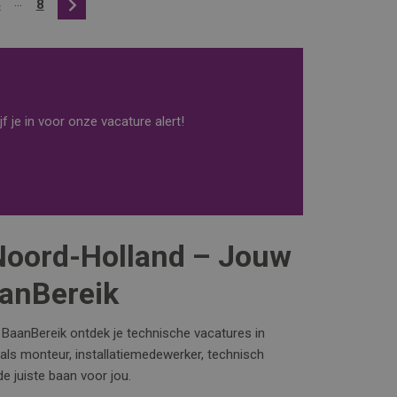
...
4
8
Volgende
f je in voor onze vacature alert!
Noord-Holland – Jouw
aanBereik
a BaanBereik ontdek je technische vacatures in
 als monteur, installatiemedewerker, technisch
e juiste baan voor jou.