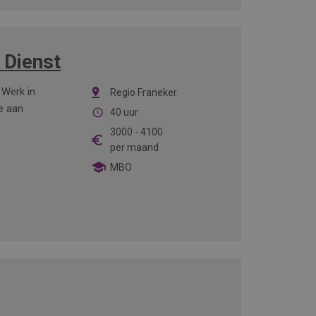
 Dienst
 Werk in
Regio Franeker
e aan
40 uur
3000
-
4100
per maand
MBO