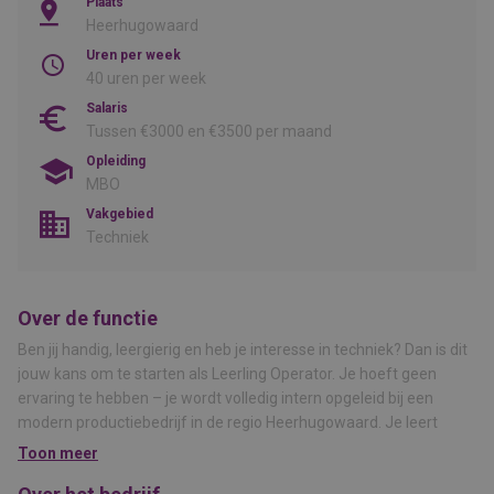
Plaats
Heerhugowaard
Uren per week
40 uren per week
Salaris
Tussen €3000 en €3500 per maand
Opleiding
MBO
Vakgebied
Techniek
Over de functie
Ben jij handig, leergierig en heb je interesse in techniek? Dan is dit
jouw kans om te starten als Leerling Operator. Je hoeft geen
ervaring te hebben – je wordt volledig intern opgeleid bij een
modern productiebedrijf in de regio Heerhugowaard. Je leert
werken met geautomatiseerde machines, houdt het
Toon meer
productieproces draaiende en leert alles over veiligheid, kwaliteit,