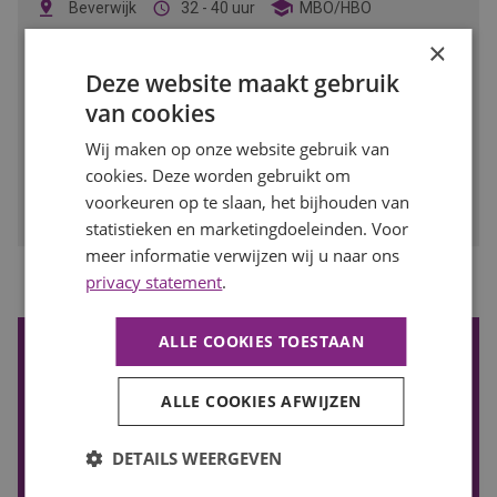
Beverwijk
32 - 40 uur
MBO/HBO
×
Als werkvoorbereider zorg jij dat renovatieprojecten soepel
verlopen. Jij regelt, plant en coördineert alles wat nodig is
Deze website maakt gebruik
om bestaande woningen klaar te maken voor de toekomst.
van cookies
BEKIJK VACATURE
Wij maken op onze website gebruik van
cookies. Deze worden gebruikt om
Bewaren
voorkeuren op te slaan, het bijhouden van
statistieken en marketingdoeleinden. Voor
meer informatie verwijzen wij u naar ons
privacy statement
.
1
Vorige
Volgende
ALLE COOKIES TOESTAAN
De nieuwste vacatures ontvangen?
Wil je de nieuwste vacatures in je mail ontvangen? Schrijf je
ALLE COOKIES AFWIJZEN
in voor onze vacature alert!
VACATURE ALERT ONTVANGEN
DETAILS WEERGEVEN