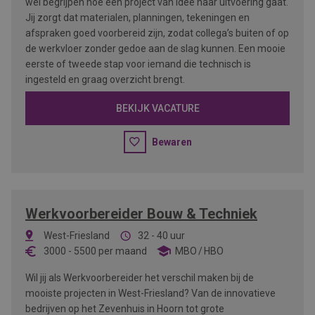
wel begrijpen hoe een project van idee naar uitvoering gaat.
Jij zorgt dat materialen, planningen, tekeningen en
afspraken goed voorbereid zijn, zodat collega’s buiten of op
de werkvloer zonder gedoe aan de slag kunnen. Een mooie
eerste of tweede stap voor iemand die technisch is
ingesteld en graag overzicht brengt.
BEKIJK VACATURE
Bewaren
Werkvoorbereider Bouw & Techniek
West-Friesland
32 - 40 uur
3000
-
5500
per maand
MBO
HBO
Wil jij als Werkvoorbereider het verschil maken bij de
mooiste projecten in West-Friesland? Van de innovatieve
bedrijven op het Zevenhuis in Hoorn tot grote