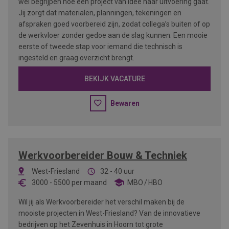
wel begrijpen hoe een project van idee naar uitvoering gaat.
Jij zorgt dat materialen, planningen, tekeningen en
afspraken goed voorbereid zijn, zodat collega’s buiten of op
de werkvloer zonder gedoe aan de slag kunnen. Een mooie
eerste of tweede stap voor iemand die technisch is
ingesteld en graag overzicht brengt.
BEKIJK VACATURE
Bewaren
Werkvoorbereider Bouw & Techniek
West-Friesland
32 - 40 uur
3000
-
5500
per maand
MBO
HBO
Wil jij als Werkvoorbereider het verschil maken bij de
mooiste projecten in West-Friesland? Van de innovatieve
bedrijven op het Zevenhuis in Hoorn tot grote