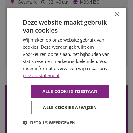
Beverwijk
32 - 40 uur
MBO/HBO
×
Als werkvoorbereider zorg jij dat renovatieprojecten soepel
verlopen. Jij regelt, plant en coördineert alles wat nodig is
Deze website maakt gebruik
om bestaande woningen klaar te maken voor de toekomst.
van cookies
BEKIJK VACATURE
Wij maken op onze website gebruik van
cookies. Deze worden gebruikt om
Bewaren
voorkeuren op te slaan, het bijhouden van
statistieken en marketingdoeleinden. Voor
meer informatie verwijzen wij u naar ons
privacy statement
.
1
Vorige
Volgende
ALLE COOKIES TOESTAAN
De nieuwste vacatures ontvangen?
Wil je de nieuwste vacatures in je mail ontvangen? Schrijf je
ALLE COOKIES AFWIJZEN
in voor onze vacature alert!
VACATURE ALERT ONTVANGEN
DETAILS WEERGEVEN